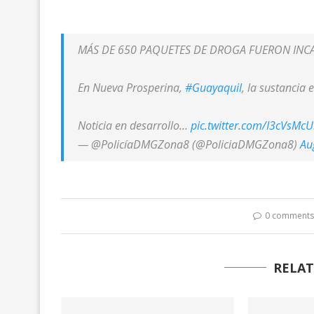
MÁS DE 650 PAQUETES DE DROGA FUERON IN
En Nueva Prosperina,
#Guayaquil
, la sustancia
Noticia en desarrollo…
pic.twitter.com/I3cVsMc
— @PolicíaDMGZona8 (@PoliciaDMGZona8)
Au
0 comment
RELAT