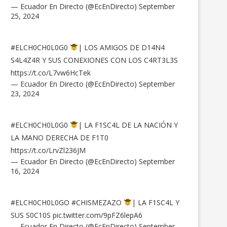
— Ecuador En Directo (@EcEnDirecto)
September
25, 2024
#ELCH0CH0L0G0
| LOS AMIGOS DE D14N4
S4L4Z4R Y SUS CONEXIONES CON LOS C4RT3L3S
https://t.co/L7vw6HcTek
— Ecuador En Directo (@EcEnDirecto)
September
23, 2024
#ELCH0CH0L0G0
| LA F1SC4L DE LA NACIÓN Y
LA MANO DERECHA DE F1T0
https://t.co/LrvZl236JM
— Ecuador En Directo (@EcEnDirecto)
September
16, 2024
#ELCH0CH0L0GO
#CHISMEZAZO
| LA F1SC4L Y
SUS S0C10S
pic.twitter.com/9pFZ6lepA6
— Ecuador En Directo (@EcEnDirecto)
September