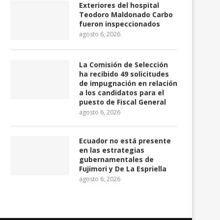
Exteriores del hospital
Teodoro Maldonado Carbo
fueron inspeccionados
agosto 6, 2026
La Comisión de Selección
ha recibido 49 solicitudes
Crimen organizado sufrió
Gobierno prepara millo
de impugnación en relación
pérdidas cercanas a $ 20.000...
proyecto para digitaliz
a los candidatos para el
salud...
puesto de Fiscal General
agosto 4, 2026
agosto 6, 2026
agosto 4, 2026
Ecuador no está presente
en las estrategias
gubernamentales de
Fujimori y De La Espriella
agosto 6, 2026