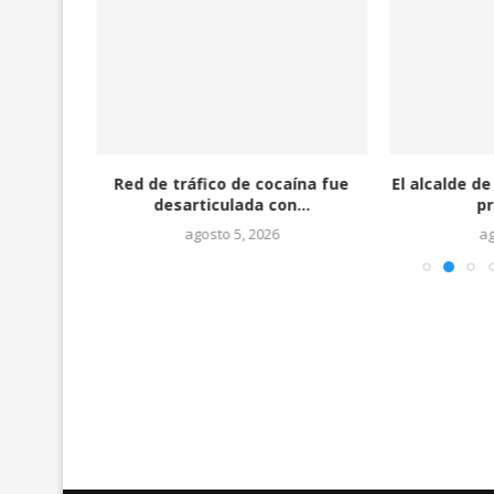
Cuadro
Red de tráfico de cocaína fue
El alcalde d
ntos...
desarticulada con...
pr
agosto 5, 2026
ag