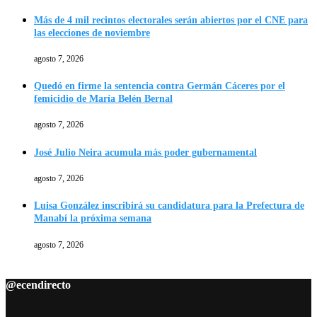
Más de 4 mil recintos electorales serán abiertos por el CNE para
las elecciones de noviembre
agosto 7, 2026
Quedó en firme la sentencia contra Germán Cáceres por el
femicidio de María Belén Bernal
agosto 7, 2026
José Julio Neira acumula más poder gubernamental
agosto 7, 2026
Luisa González inscribirá su candidatura para la Prefectura de
Manabí la próxima semana
agosto 7, 2026
@ecendirecto