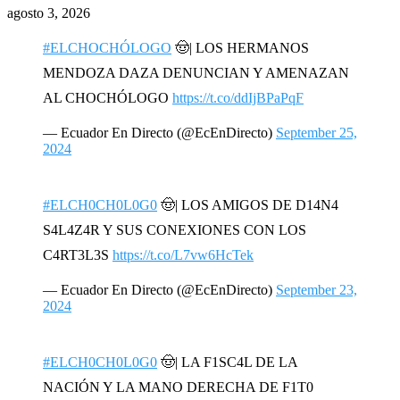
agosto 3, 2026
#ELCHOCHÓLOGO
🤠| LOS HERMANOS
MENDOZA DAZA DENUNCIAN Y AMENAZAN
AL CHOCHÓLOGO
https://t.co/ddIjBPaPqF
— Ecuador En Directo (@EcEnDirecto)
September 25,
2024
#ELCH0CH0L0G0
🤠| LOS AMIGOS DE D14N4
S4L4Z4R Y SUS CONEXIONES CON LOS
C4RT3L3S
https://t.co/L7vw6HcTek
— Ecuador En Directo (@EcEnDirecto)
September 23,
2024
#ELCH0CH0L0G0
🤠| LA F1SC4L DE LA
NACIÓN Y LA MANO DERECHA DE F1T0