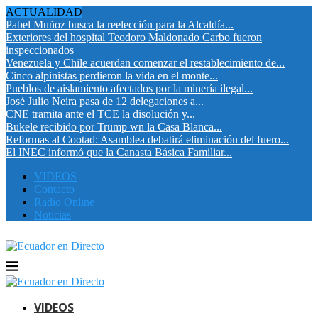
ACTUALIDAD
Pabel Muñoz busca la reelección para la Alcaldía...
Exteriores del hospital Teodoro Maldonado Carbo fueron
inspeccionados
Venezuela y Chile acuerdan comenzar el restablecimiento de...
Cinco alpinistas perdieron la vida en el monte...
Pueblos de aislamiento afectados por la minería ilegal...
José Julio Neira pasa de 12 delegaciones a...
CNE tramita ante el TCE la disolución y...
Bukele recibido por Trump wn la Casa Blanca...
Reformas al Cootad: Asamblea debatirá eliminación del fuero...
El INEC informó que la Canasta Básica Familiar...
VIDEOS
Contacto
Radio Online
Noticias
VIDEOS