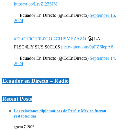
https://t.co/LrvZl236JM
— Ecuador En Directo (@EcEnDirecto)
September 16,
2024
#ELCH0CH0L0GO
#CHISMEZAZO
🤠| LA
F1SC4L Y SUS S0C10S
pic.twitter.com/9pFZ6lepA6
— Ecuador En Directo (@EcEnDirecto)
September 14,
2024
Ecuador en Directo – Radio
Recent Posts
Las relaciones diplomáticas de Perú y México fueron
restablecidas
agosto 7, 2026