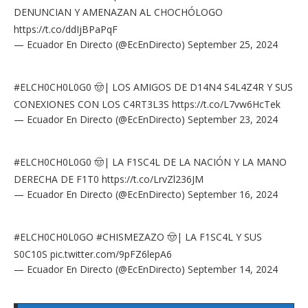
DENUNCIAN Y AMENAZAN AL CHOCHÓLOGO
https://t.co/ddIjBPaPqF
— Ecuador En Directo (@EcEnDirecto)
September 25, 2024
#ELCH0CH0L0G0
🤠| LOS AMIGOS DE D14N4 S4L4Z4R Y SUS
CONEXIONES CON LOS C4RT3L3S
https://t.co/L7vw6HcTek
— Ecuador En Directo (@EcEnDirecto)
September 23, 2024
#ELCH0CH0L0G0
🤠| LA F1SC4L DE LA NACIÓN Y LA MANO
DERECHA DE F1T0
https://t.co/LrvZl236JM
— Ecuador En Directo (@EcEnDirecto)
September 16, 2024
#ELCH0CH0L0GO
#CHISMEZAZO
🤠| LA F1SC4L Y SUS
S0C10S
pic.twitter.com/9pFZ6lepA6
— Ecuador En Directo (@EcEnDirecto)
September 14, 2024