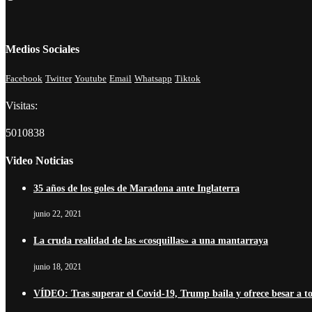
Medios Sociales
Facebook
Twitter
Youtube
Email
Whatsapp
Tiktok
Visitas:
5010838
Video Noticias
35 años de los goles de Maradona ante Inglaterra
junio 22, 2021
La cruda realidad de las «cosquillas» a una mantarraya
junio 18, 2021
VÍDEO: Tras superar el Covid-19, Trump baila y ofrece besar a t