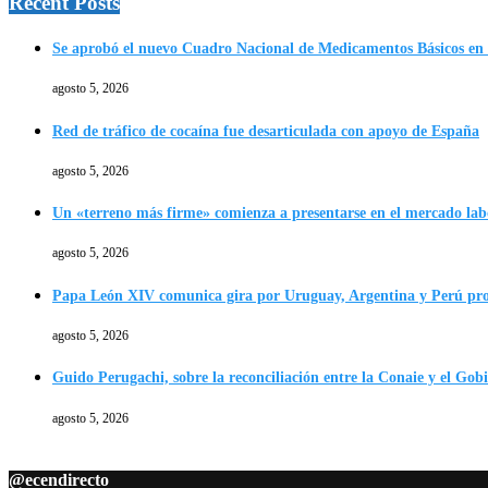
Recent Posts
Se aprobó el nuevo Cuadro Nacional de Medicamentos Básicos en
agosto 5, 2026
Red de tráfico de cocaína fue desarticulada con apoyo de España
agosto 5, 2026
Un «terreno más firme» comienza a presentarse en el mercado lab
agosto 5, 2026
Papa León XIV comunica gira por Uruguay, Argentina y Perú p
agosto 5, 2026
Guido Perugachi, sobre la reconciliación entre la Conaie y el Gob
agosto 5, 2026
@ecendirecto