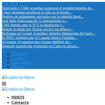
ACTUALIDAD
Venezuela y Chile acuerdan comenzar el restablecimiento de...
Cinco alpinistas perdieron la vida en el monte...
Pueblos de aislamiento afectados por la minería ilegal...
José Julio Neira pasa de 12 delegaciones a...
CNE tramita ante el TCE la disolución y...
Bukele recibido por Trump wn la Casa Blanca...
Reformas al Cootad: Asamblea debatirá eliminación del fuero...
El INEC informó que la Canasta Básica Familiar...
Al menos 10 muertos tras choque múltiple en...
Segundo apagón fue registrado en Cuba en menos...
VIDEOS
Contacto
Radio Online
Noticias
VIDEOS
Contacto