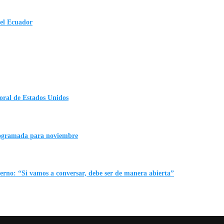
 el Ecuador
oral de Estados Unidos
rogramada para noviembre
ierno: “Si vamos a conversar, debe ser de manera abierta”