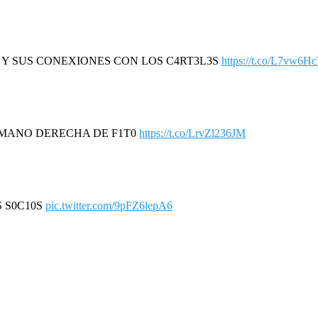
R Y SUS CONEXIONES CON LOS C4RT3L3S
https://t.co/L7vw6H
A MANO DERECHA DE F1T0
https://t.co/LrvZl236JM
S S0C10S
pic.twitter.com/9pFZ6lepA6