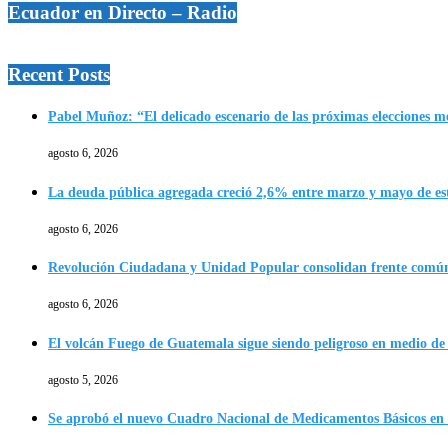
Ecuador en Directo – Radio
Recent Posts
Pabel Muñoz: “El delicado escenario de las próximas elecciones 
agosto 6, 2026
La deuda pública agregada creció 2,6% entre marzo y mayo de es
agosto 6, 2026
Revolución Ciudadana y Unidad Popular consolidan frente común 
agosto 6, 2026
El volcán Fuego de Guatemala sigue siendo peligroso en medio de 
agosto 5, 2026
Se aprobó el nuevo Cuadro Nacional de Medicamentos Básicos en