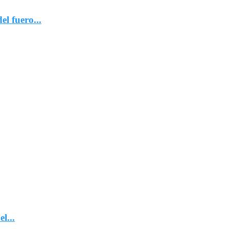
l fuero...
l...