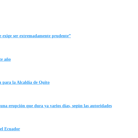
me exige ser extremadamente prudente”
te año
para la Alcaldía de Quito
una erupción que dura ya varios días, según las autoridades
 el Ecuador