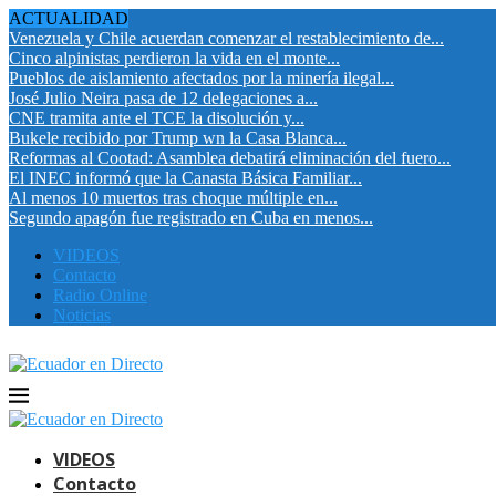
ACTUALIDAD
Venezuela y Chile acuerdan comenzar el restablecimiento de...
Cinco alpinistas perdieron la vida en el monte...
Pueblos de aislamiento afectados por la minería ilegal...
José Julio Neira pasa de 12 delegaciones a...
CNE tramita ante el TCE la disolución y...
Bukele recibido por Trump wn la Casa Blanca...
Reformas al Cootad: Asamblea debatirá eliminación del fuero...
El INEC informó que la Canasta Básica Familiar...
Al menos 10 muertos tras choque múltiple en...
Segundo apagón fue registrado en Cuba en menos...
VIDEOS
Contacto
Radio Online
Noticias
VIDEOS
Contacto