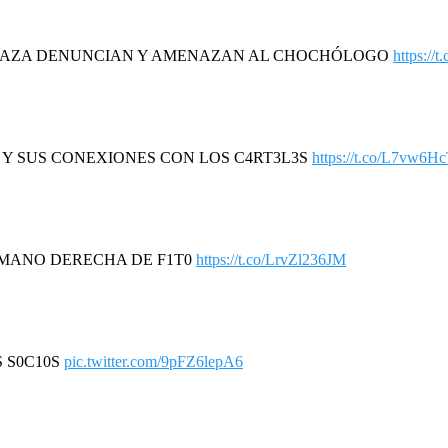
DAZA DENUNCIAN Y AMENAZAN AL CHOCHÓLOGO
https://
R Y SUS CONEXIONES CON LOS C4RT3L3S
https://t.co/L7vw6H
A MANO DERECHA DE F1T0
https://t.co/LrvZl236JM
S S0C10S
pic.twitter.com/9pFZ6lepA6