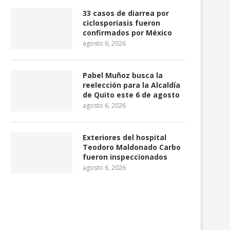
33 casos de diarrea por
ciclosporiasis fueron
confirmados por México
agosto 6, 2026
Pabel Muñoz busca la
reelección para la Alcaldía
de Quito este 6 de agosto
agosto 6, 2026
Exteriores del hospital
Teodoro Maldonado Carbo
fueron inspeccionados
agosto 6, 2026
Pabel Muñoz: “El delicado
Revolución Ciudadana y 
escenario de las próximas...
Popular consolidan fr
común...
agosto 6, 2026
agosto 6, 2026