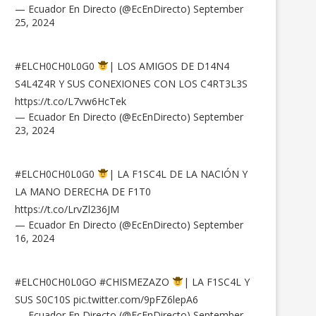
— Ecuador En Directo (@EcEnDirecto)
September
25, 2024
#ELCH0CH0L0G0
| LOS AMIGOS DE D14N4
S4L4Z4R Y SUS CONEXIONES CON LOS C4RT3L3S
https://t.co/L7vw6HcTek
— Ecuador En Directo (@EcEnDirecto)
September
23, 2024
#ELCH0CH0L0G0
| LA F1SC4L DE LA NACIÓN Y
LA MANO DERECHA DE F1T0
https://t.co/LrvZl236JM
— Ecuador En Directo (@EcEnDirecto)
September
16, 2024
#ELCH0CH0L0GO
#CHISMEZAZO
| LA F1SC4L Y
SUS S0C10S
pic.twitter.com/9pFZ6lepA6
— Ecuador En Directo (@EcEnDirecto)
September