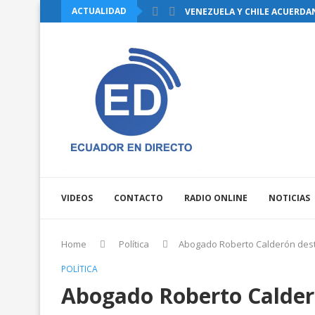
ACTUALIDAD
VENEZUELA Y CHILE ACUERDA
CINCO ALPINISTAS PERDIERON
PUEBLOS DE AISLAMIENTO AFE
JOSÉ JULIO NEIRA PASA DE 12 
CNE TRAMITA ANTE EL TCE LA 
BUKELE RECIBIDO POR TRUMP 
REFORMAS AL COOTAD: ASAMB
EL INEC INFORMÓ QUE LA CANA
VIDEOS
CONTACTO
RADIO ONLINE
NOTICIAS
Home
Política
Abogado Roberto Calderón dest
POLÍTICA
Abogado Roberto Calder