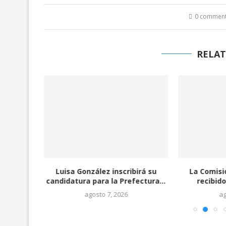
0 commen
RELAT
ula más
Luisa González inscribirá su
La Comisi
tal
candidatura para la Prefectura...
recibido
agosto 7, 2026
ag