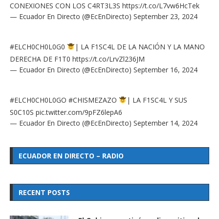
CONEXIONES CON LOS C4RT3L3S
https://t.co/L7vw6HcTek
— Ecuador En Directo (@EcEnDirecto)
September 23, 2024
#ELCH0CH0L0G0
| LA F1SC4L DE LA NACIÓN Y LA MANO
DERECHA DE F1T0
https://t.co/LrvZl236JM
— Ecuador En Directo (@EcEnDirecto)
September 16, 2024
#ELCH0CH0L0GO
#CHISMEZAZO
| LA F1SC4L Y SUS
S0C10S
pic.twitter.com/9pFZ6lepA6
— Ecuador En Directo (@EcEnDirecto)
September 14, 2024
ECUADOR EN DIRECTO – RADIO
RECENT POSTS