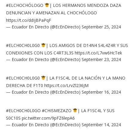
#ELCHOCHÓLOGO
| LOS HERMANOS MENDOZA DAZA
DENUNCIAN Y AMENAZAN AL CHOCHÓLOGO
https://t.co/ddIjBPaPqF
— Ecuador En Directo (@EcEnDirecto)
September 25, 2024
#ELCH0CH0L0G0
| LOS AMIGOS DE D14N4 S4L4Z4R Y SUS
CONEXIONES CON LOS C4RT3L3S
https://t.co/L7vw6HcTek
— Ecuador En Directo (@EcEnDirecto)
September 23, 2024
#ELCH0CH0L0G0
| LA F1SC4L DE LA NACIÓN Y LA MANO
DERECHA DE F1T0
https://t.co/LrvZl236JM
— Ecuador En Directo (@EcEnDirecto)
September 16, 2024
#ELCH0CH0L0GO
#CHISMEZAZO
| LA F1SC4L Y SUS
S0C10S
pic.twitter.com/9pFZ6lepA6
— Ecuador En Directo (@EcEnDirecto)
September 14, 2024