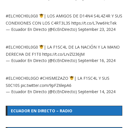
#ELCH0CH0L0G0
| LOS AMIGOS DE D14N4 S4L4Z4R Y SUS
CONEXIONES CON LOS C4RT3L3S
https://t.co/L7vw6HcTek
— Ecuador En Directo (@EcEnDirecto)
September 23, 2024
#ELCH0CH0L0G0
| LA F1SC4L DE LA NACIÓN Y LA MANO
DERECHA DE F1T0
https://t.co/LrvZl236JM
— Ecuador En Directo (@EcEnDirecto)
September 16, 2024
#ELCH0CH0L0GO
#CHISMEZAZO
| LA F1SC4L Y SUS
S0C10S
pic.twitter.com/9pFZ6lepA6
— Ecuador En Directo (@EcEnDirecto)
September 14, 2024
ECUADOR EN DIRECTO – RADIO