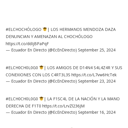
#ELCHOCHÓLOGO
| LOS HERMANOS MENDOZA DAZA
DENUNCIAN Y AMENAZAN AL CHOCHÓLOGO
https://t.co/ddIjBPaPqF
— Ecuador En Directo (@EcEnDirecto)
September 25, 2024
#ELCH0CH0L0G0
| LOS AMIGOS DE D14N4 S4L4Z4R Y SUS
CONEXIONES CON LOS C4RT3L3S
https://t.co/L7vw6HcTek
— Ecuador En Directo (@EcEnDirecto)
September 23, 2024
#ELCH0CH0L0G0
| LA F1SC4L DE LA NACIÓN Y LA MANO
DERECHA DE F1T0
https://t.co/LrvZl236JM
— Ecuador En Directo (@EcEnDirecto)
September 16, 2024