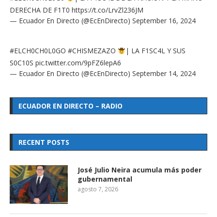
DERECHA DE F1T0
https://t.co/LrvZl236JM
— Ecuador En Directo (@EcEnDirecto)
September 16, 2024
#ELCH0CH0L0GO
#CHISMEZAZO
| LA F1SC4L Y SUS
S0C10S
pic.twitter.com/9pFZ6lepA6
— Ecuador En Directo (@EcEnDirecto)
September 14, 2024
ECUADOR EN DIRECTO – RADIO
RECENT POSTS
José Julio Neira acumula más poder
gubernamental
agosto 7, 2026