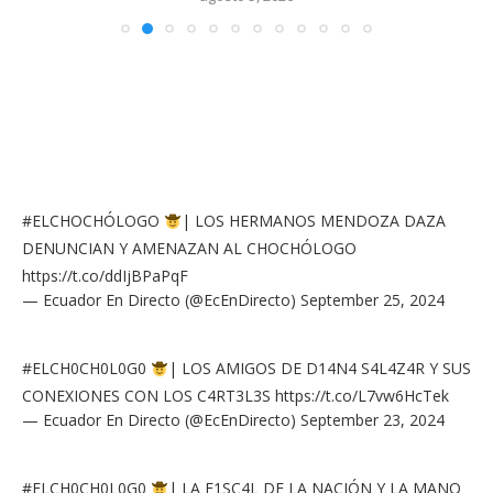
#ELCHOCHÓLOGO
| LOS HERMANOS MENDOZA DAZA
DENUNCIAN Y AMENAZAN AL CHOCHÓLOGO
https://t.co/ddIjBPaPqF
— Ecuador En Directo (@EcEnDirecto)
September 25, 2024
#ELCH0CH0L0G0
| LOS AMIGOS DE D14N4 S4L4Z4R Y SUS
CONEXIONES CON LOS C4RT3L3S
https://t.co/L7vw6HcTek
— Ecuador En Directo (@EcEnDirecto)
September 23, 2024
#ELCH0CH0L0G0
| LA F1SC4L DE LA NACIÓN Y LA MANO