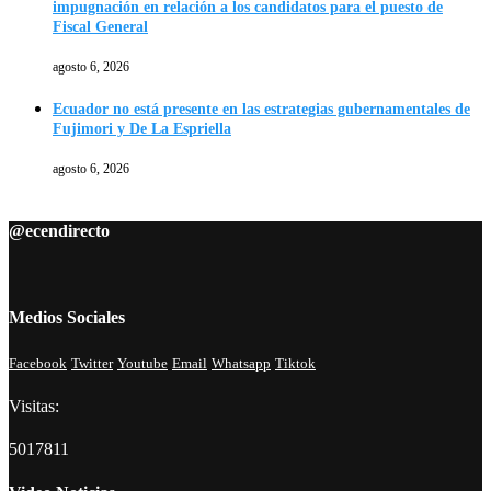
impugnación en relación a los candidatos para el puesto de
Fiscal General
agosto 6, 2026
Ecuador no está presente en las estrategias gubernamentales de
Fujimori y De La Espriella
agosto 6, 2026
@ecendirecto
Medios Sociales
Facebook
Twitter
Youtube
Email
Whatsapp
Tiktok
Visitas:
5017811