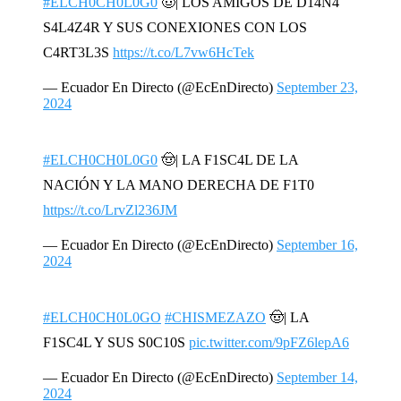
#ELCH0CH0L0G0
🤠| LOS AMIGOS DE D14N4
S4L4Z4R Y SUS CONEXIONES CON LOS
C4RT3L3S
https://t.co/L7vw6HcTek
— Ecuador En Directo (@EcEnDirecto)
September 23,
2024
#ELCH0CH0L0G0
🤠| LA F1SC4L DE LA
NACIÓN Y LA MANO DERECHA DE F1T0
https://t.co/LrvZl236JM
— Ecuador En Directo (@EcEnDirecto)
September 16,
2024
#ELCH0CH0L0GO
#CHISMEZAZO
🤠| LA
F1SC4L Y SUS S0C10S
pic.twitter.com/9pFZ6lepA6
— Ecuador En Directo (@EcEnDirecto)
September 14,
2024