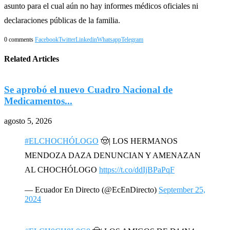
asunto para el cual aún no hay informes médicos oficiales ni
declaraciones públicas de la familia.
0 comments
Facebook
Twitter
Linkedin
Whatsapp
Telegram
Related Articles
Se aprobó el nuevo Cuadro Nacional de
R
Medicamentos...
a
agosto 5, 2026
#ELCHOCHÓLOGO
🤠| LOS HERMANOS
MENDOZA DAZA DENUNCIAN Y AMENAZAN
AL CHOCHÓLOGO
https://t.co/ddIjBPaPqF
— Ecuador En Directo (@EcEnDirecto)
September 25,
2024