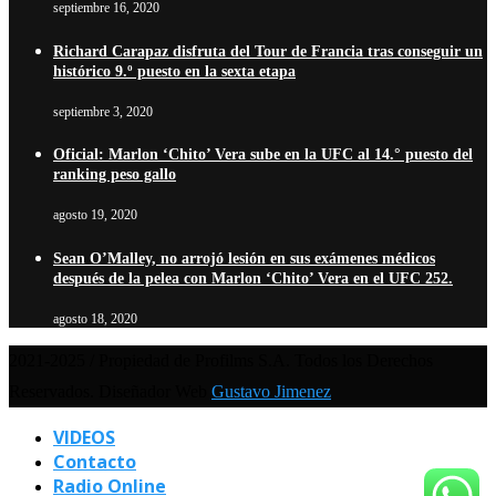
septiembre 16, 2020
Richard Carapaz disfruta del Tour de Francia tras conseguir un
histórico 9.º puesto en la sexta etapa
septiembre 3, 2020
Oficial: Marlon ‘Chito’ Vera sube en la UFC al 14.° puesto del
ranking peso gallo
agosto 19, 2020
Sean O’Malley, no arrojó lesión en sus exámenes médicos
después de la pelea con Marlon ‘Chito’ Vera en el UFC 252.
agosto 18, 2020
2021-2025 / Propiedad de Profilms S.A. Todos los Derechos
Reservados. Diseñador Web
Gustavo Jimenez
VIDEOS
Contacto
Radio Online