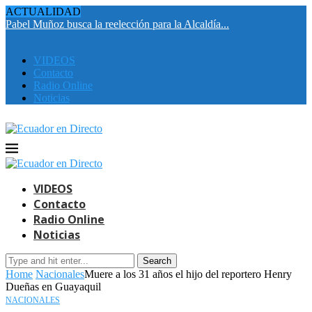
ACTUALIDAD
Pabel Muñoz busca la reelección para la Alcaldía...
E
i
VIDEOS
Contacto
Radio Online
Noticias
VIDEOS
Contacto
Radio Online
Noticias
Search
Home
Nacionales
Muere a los 31 años el hijo del reportero Henry
Dueñas en Guayaquil
NACIONALES