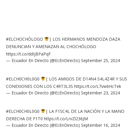
#ELCHOCHÓLOGO
| LOS HERMANOS MENDOZA DAZA
DENUNCIAN Y AMENAZAN AL CHOCHÓLOGO
https://t.co/ddIjBPaPqF
— Ecuador En Directo (@EcEnDirecto)
September 25, 2024
#ELCH0CH0L0G0
| LOS AMIGOS DE D14N4 S4L4Z4R Y SUS
CONEXIONES CON LOS C4RT3L3S
https://t.co/L7vw6HcTek
— Ecuador En Directo (@EcEnDirecto)
September 23, 2024
#ELCH0CH0L0G0
| LA F1SC4L DE LA NACIÓN Y LA MANO
DERECHA DE F1T0
https://t.co/LrvZl236JM
— Ecuador En Directo (@EcEnDirecto)
September 16, 2024