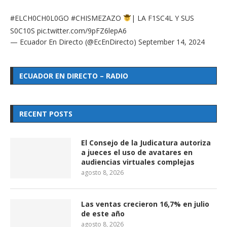
#ELCH0CH0L0GO
#CHISMEZAZO
| LA F1SC4L Y SUS
S0C10S
pic.twitter.com/9pFZ6lepA6
— Ecuador En Directo (@EcEnDirecto)
September 14, 2024
ECUADOR EN DIRECTO – RADIO
RECENT POSTS
El Consejo de la Judicatura autoriza
a jueces el uso de avatares en
audiencias virtuales complejas
agosto 8, 2026
Las ventas crecieron 16,7% en julio
de este año
agosto 8, 2026