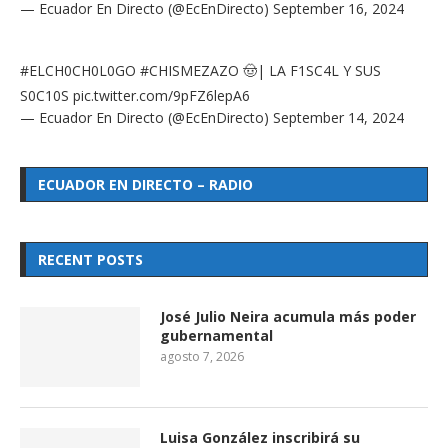
— Ecuador En Directo (@EcEnDirecto)
September 16, 2024
#ELCH0CH0L0GO
#CHISMEZAZO
🤠| LA F1SC4L Y SUS
S0C10S
pic.twitter.com/9pFZ6lepA6
— Ecuador En Directo (@EcEnDirecto)
September 14, 2024
ECUADOR EN DIRECTO – RADIO
RECENT POSTS
José Julio Neira acumula más poder
gubernamental
agosto 7, 2026
Luisa González inscribirá su