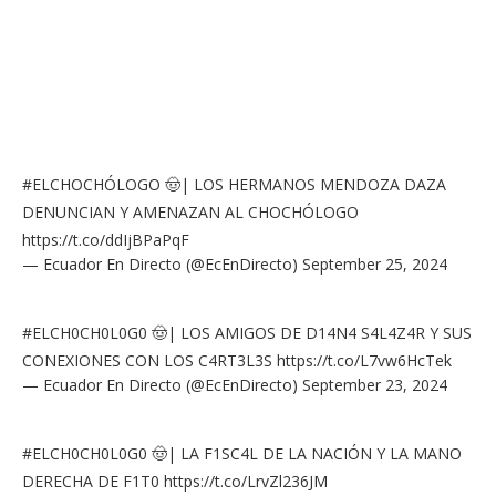
#ELCHOCHÓLOGO
🤠| LOS HERMANOS MENDOZA DAZA
DENUNCIAN Y AMENAZAN AL CHOCHÓLOGO
https://t.co/ddIjBPaPqF
— Ecuador En Directo (@EcEnDirecto)
September 25, 2024
#ELCH0CH0L0G0
🤠| LOS AMIGOS DE D14N4 S4L4Z4R Y SUS
CONEXIONES CON LOS C4RT3L3S
https://t.co/L7vw6HcTek
— Ecuador En Directo (@EcEnDirecto)
September 23, 2024
#ELCH0CH0L0G0
🤠| LA F1SC4L DE LA NACIÓN Y LA MANO
DERECHA DE F1T0
https://t.co/LrvZl236JM