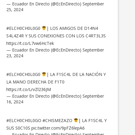
— Ecuador En Directo (@EcEnDirecto)
September
25, 2024
#ELCH0CH0L0G0
| LOS AMIGOS DE D14N4
S4L4Z4R Y SUS CONEXIONES CON LOS C4RT3L3S
https://t.co/L7vw6HcTek
— Ecuador En Directo (@EcEnDirecto)
September
23, 2024
#ELCH0CH0L0G0
| LA F1SC4L DE LA NACIÓN Y
LA MANO DERECHA DE F1T0
https://t.co/LrvZl236JM
— Ecuador En Directo (@EcEnDirecto)
September
16, 2024
#ELCH0CH0L0GO
#CHISMEZAZO
| LA F1SC4L Y
SUS S0C10S
pic.twitter.com/9pFZ6lepA6
— Ecuador En Directo (@EcEnDirecto)
September