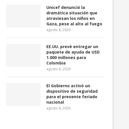
Unicef denunció la
dramática situación que
atraviesan los niños en
Gaza, pese al alto al fuego
Un «terreno más firme»
Papa León XIV comunica g
agosto 8, 2026
comienza a presentarse en...
Uruguay, Argentina.
agosto 5, 2026
agosto 5, 2026
EE.UU. prevé entregar un
paquete de ayuda de USD
1.000 millones para
Colombia
agosto 8, 2026
El Gobierno activó un
dispositivo de seguridad
para el presente feriado
nacional
agosto 8, 2026