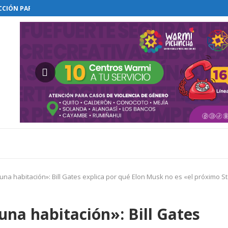
EODORO MALDONADO CARBO FUERON INSPECCIONADOS
COMENZAR EL RESTABLECIMIENTO DE...
A VIDA EN EL MONTE...
TADOS POR LA MINERÍA ILEGAL...
ELEGACIONES A...
ISOLUCIÓN Y...
N LA CASA BLANCA...
A DEBATIRÁ ELIMINACIÓN DEL FUERO...
una habitación»: Bill Gates explica por qué Elon Musk no es «el próximo S
una habitación»: Bill Gates