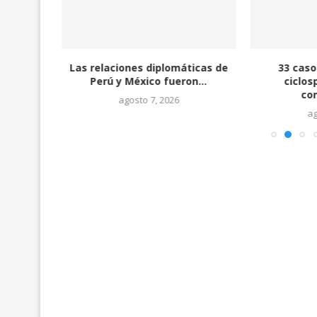
n paquete
Las relaciones diplomáticas de
33 caso
Perú y México fueron...
ciclos
con
agosto 7, 2026
ag