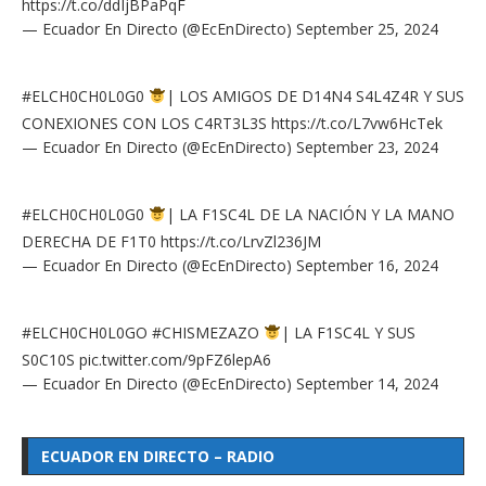
https://t.co/ddIjBPaPqF
— Ecuador En Directo (@EcEnDirecto)
September 25, 2024
#ELCH0CH0L0G0
| LOS AMIGOS DE D14N4 S4L4Z4R Y SUS
CONEXIONES CON LOS C4RT3L3S
https://t.co/L7vw6HcTek
— Ecuador En Directo (@EcEnDirecto)
September 23, 2024
#ELCH0CH0L0G0
| LA F1SC4L DE LA NACIÓN Y LA MANO
DERECHA DE F1T0
https://t.co/LrvZl236JM
— Ecuador En Directo (@EcEnDirecto)
September 16, 2024
#ELCH0CH0L0GO
#CHISMEZAZO
| LA F1SC4L Y SUS
S0C10S
pic.twitter.com/9pFZ6lepA6
— Ecuador En Directo (@EcEnDirecto)
September 14, 2024
ECUADOR EN DIRECTO – RADIO