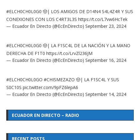
#ELCH0CH0L0G0
🤠| LOS AMIGOS DE D14N4 S4L4Z4R Y SUS
CONEXIONES CON LOS C4RT3L3S
https://t.co/L7vw6HcTek
— Ecuador En Directo (@EcEnDirecto)
September 23, 2024
#ELCH0CH0L0G0
🤠| LA F1SC4L DE LA NACIÓN Y LA MANO
DERECHA DE F1T0
https://t.co/LrvZl236JM
— Ecuador En Directo (@EcEnDirecto)
September 16, 2024
#ELCH0CH0L0GO
#CHISMEZAZO
🤠| LA F1SC4L Y SUS
S0C10S
pic.twitter.com/9pFZ6lepA6
— Ecuador En Directo (@EcEnDirecto)
September 14, 2024
ECUADOR EN DIRECTO – RADIO
RECENT POSTS