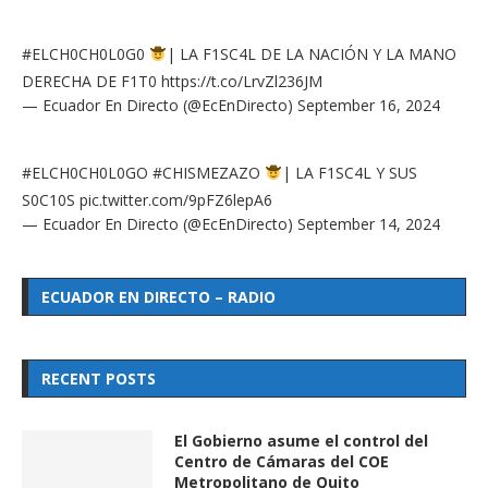
#ELCH0CH0L0G0
| LA F1SC4L DE LA NACIÓN Y LA MANO
DERECHA DE F1T0
https://t.co/LrvZl236JM
— Ecuador En Directo (@EcEnDirecto)
September 16, 2024
#ELCH0CH0L0GO
#CHISMEZAZO
| LA F1SC4L Y SUS
S0C10S
pic.twitter.com/9pFZ6lepA6
— Ecuador En Directo (@EcEnDirecto)
September 14, 2024
ECUADOR EN DIRECTO – RADIO
RECENT POSTS
El Gobierno asume el control del
Centro de Cámaras del COE
Metropolitano de Quito