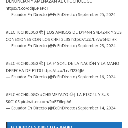
DENUNCIAN Y AMENAZAN AL CHOCHÓLOGO
https://t.co/ddIjBPaPqF
— Ecuador En Directo (@EcEnDirecto)
September 25, 2024
#ELCH0CH0L0G0
🤠| LOS AMIGOS DE D14N4 S4L4Z4R Y SUS
CONEXIONES CON LOS C4RT3L3S
https://t.co/L7vw6HcTek
— Ecuador En Directo (@EcEnDirecto)
September 23, 2024
#ELCH0CH0L0G0
🤠| LA F1SC4L DE LA NACIÓN Y LA MANO
DERECHA DE F1T0
https://t.co/LrvZl236JM
— Ecuador En Directo (@EcEnDirecto)
September 16, 2024
#ELCH0CH0L0GO
#CHISMEZAZO
🤠| LA F1SC4L Y SUS
S0C10S
pic.twitter.com/9pFZ6lepA6
— Ecuador En Directo (@EcEnDirecto)
September 14, 2024
ECUADOR EN DIRECTO – RADIO