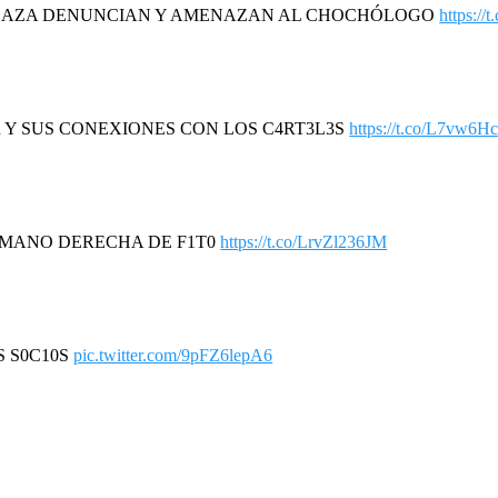
DAZA DENUNCIAN Y AMENAZAN AL CHOCHÓLOGO
https://
4R Y SUS CONEXIONES CON LOS C4RT3L3S
https://t.co/L7vw6H
LA MANO DERECHA DE F1T0
https://t.co/LrvZl236JM
US S0C10S
pic.twitter.com/9pFZ6lepA6