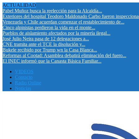
ACTUALIDAD
Pabel Muñoz busca la reelección para la Alcaldía...
Exteriores del hospital Teodoro Maldonado Carbo fueron inspeccion
Venezuela y Chile acuerdan comenzar el restablecimiento de...
Cinco alpinistas perdieron la vida en el monte...
Pueblos de aislamiento afectados por la minería ilegal...
José Julio Neira pasa de 12 delegaciones a...
CNE tramita ante el TCE la disolución y...
Bukele recibido por Trump wn la Casa Blanca...
Reformas al Cootad: Asamblea debatirá eliminación del fuero...
El INEC informó que la Canasta Básica Familiar...
VIDEOS
Contacto
Radio Online
Noticias