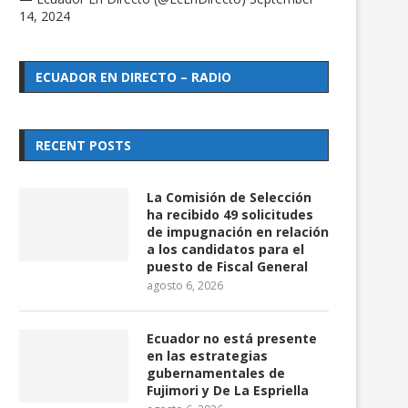
14, 2024
ECUADOR EN DIRECTO – RADIO
RECENT POSTS
La Comisión de Selección
ha recibido 49 solicitudes
de impugnación en relación
a los candidatos para el
puesto de Fiscal General
agosto 6, 2026
Ecuador no está presente
Crimen organizado sufrió
Gobierno prepara millo
en las estrategias
pérdidas cercanas a $ 20.000...
proyecto para digitaliz
gubernamentales de
salud...
agosto 4, 2026
Fujimori y De La Espriella
agosto 4, 2026