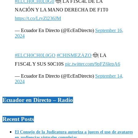
#ELCH0CH0L0G0
🤠| LA F1SC4L DE LA
NACIÓN Y LA MANO DERECHA DE F1T0
https://t.co/LrvZl236JM
— Ecuador En Directo (@EcEnDirecto)
September 16,
2024
#ELCH0CH0L0GO
#CHISMEZAZO
🤠| LA
F1SC4L Y SUS S0C10S
pic.twitter.com/9pFZ6lepA6
— Ecuador En Directo (@EcEnDirecto)
September 14,
2024
Ecuador en Directo – Radio
Recent Posts
El Consejo de la Judicatura autoriza a jueces el uso de avatares
en audiencias virtuales complejas