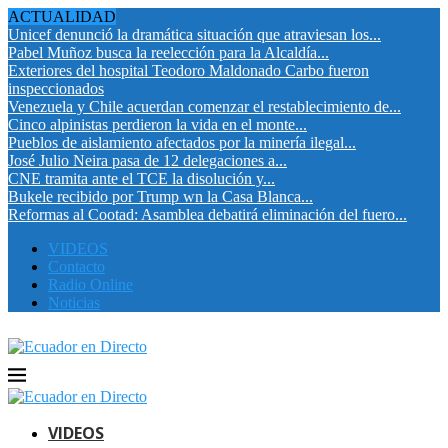
ACTUALIDAD
Unicef denunció la dramática situación que atraviesan los...
Pabel Muñoz busca la reelección para la Alcaldía...
Exteriores del hospital Teodoro Maldonado Carbo fueron
inspeccionados
Venezuela y Chile acuerdan comenzar el restablecimiento de...
Cinco alpinistas perdieron la vida en el monte...
Pueblos de aislamiento afectados por la minería ilegal...
José Julio Neira pasa de 12 delegaciones a...
CNE tramita ante el TCE la disolución y...
Bukele recibido por Trump wn la Casa Blanca...
Reformas al Cootad: Asamblea debatirá eliminación del fuero...
VIDEOS
Contacto
Radio Online
Noticias
VIDEOS