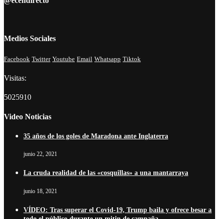
@ecendirecto
Medios Sociales
Facebook
Twitter
Youtube
Email
Whatsapp
Tiktok
Visitas:
5025910
Video Noticias
35 años de los goles de Maradona ante Inglaterra
junio 22, 2021
La cruda realidad de las «cosquillas» a una mantarraya
junio 18, 2021
VÍDEO: Tras superar el Covid-19, Trump baila y ofrece besar a
todo el público durante un mitin de campaña