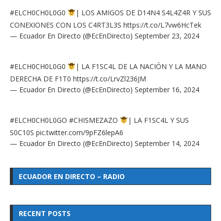
#ELCH0CH0L0G0
| LOS AMIGOS DE D14N4 S4L4Z4R Y SUS
CONEXIONES CON LOS C4RT3L3S
https://t.co/L7vw6HcTek
— Ecuador En Directo (@EcEnDirecto)
September 23, 2024
#ELCH0CH0L0G0
| LA F1SC4L DE LA NACIÓN Y LA MANO
DERECHA DE F1T0
https://t.co/LrvZl236JM
— Ecuador En Directo (@EcEnDirecto)
September 16, 2024
#ELCH0CH0L0GO
#CHISMEZAZO
| LA F1SC4L Y SUS
S0C10S
pic.twitter.com/9pFZ6lepA6
— Ecuador En Directo (@EcEnDirecto)
September 14, 2024
ECUADOR EN DIRECTO – RADIO
RECENT POSTS