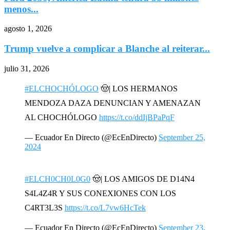
menos...
agosto 1, 2026
Trump vuelve a complicar a Blanche al reiterar...
julio 31, 2026
#ELCHOCHÓLOGO
🤠| LOS HERMANOS
MENDOZA DAZA DENUNCIAN Y AMENAZAN
AL CHOCHÓLOGO
https://t.co/ddIjBPaPqF
— Ecuador En Directo (@EcEnDirecto)
September 25,
2024
#ELCH0CH0L0G0
🤠| LOS AMIGOS DE D14N4
S4L4Z4R Y SUS CONEXIONES CON LOS
C4RT3L3S
https://t.co/L7vw6HcTek
— Ecuador En Directo (@EcEnDirecto)
September 23,