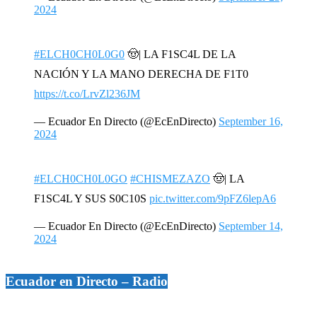
2024
#ELCH0CH0L0G0
🤠| LA F1SC4L DE LA
NACIÓN Y LA MANO DERECHA DE F1T0
https://t.co/LrvZl236JM
— Ecuador En Directo (@EcEnDirecto)
September 16,
2024
#ELCH0CH0L0GO
#CHISMEZAZO
🤠| LA
F1SC4L Y SUS S0C10S
pic.twitter.com/9pFZ6lepA6
— Ecuador En Directo (@EcEnDirecto)
September 14,
2024
Ecuador en Directo – Radio