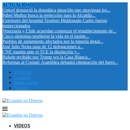
ACTUALIDAD
Unicef denunció la dramática situación que atraviesan los...
Pabel Muñoz busca la reelección para la Alcaldía...
Exteriores del hospital Teodoro Maldonado Carbo fueron
inspeccionados
Venezuela y Chile acuerdan comenzar el restablecimiento de...
Cinco alpinistas perdieron la vida en el monte...
Pueblos de aislamiento afectados por la minería ilegal...
José Julio Neira pasa de 12 delegaciones a...
CNE tramita ante el TCE la disolución y...
Bukele recibido por Trump wn la Casa Blanca...
Reformas al Cootad: Asamblea debatirá eliminación del fuero...
VIDEOS
Contacto
Radio Online
Noticias
VIDEOS