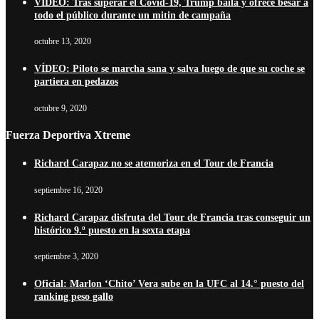
VÍDEO: Tras superar el Covid-19, Trump baila y ofrece besar a
todo el público durante un mitin de campaña
octubre 13, 2020
VÍDEO: Piloto se marcha sana y salva luego de que su coche se
partiera en pedazos
octubre 9, 2020
Fuerza Deportiva Xtreme
Richard Carapaz no se atemoriza en el Tour de Francia
septiembre 16, 2020
Richard Carapaz disfruta del Tour de Francia tras conseguir un
histórico 9.º puesto en la sexta etapa
septiembre 3, 2020
Oficial: Marlon ‘Chito’ Vera sube en la UFC al 14.° puesto del
ranking peso gallo