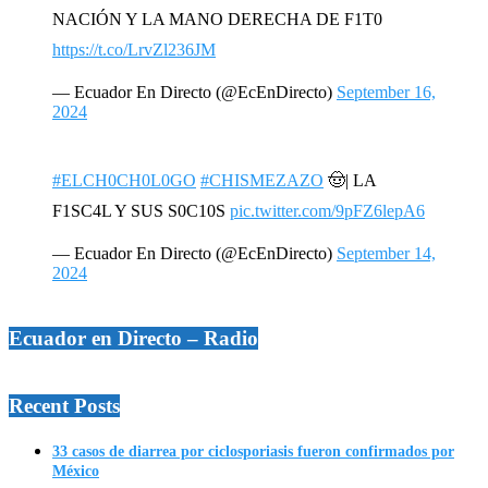
NACIÓN Y LA MANO DERECHA DE F1T0
https://t.co/LrvZl236JM
— Ecuador En Directo (@EcEnDirecto)
September 16,
2024
#ELCH0CH0L0GO
#CHISMEZAZO
🤠| LA
F1SC4L Y SUS S0C10S
pic.twitter.com/9pFZ6lepA6
— Ecuador En Directo (@EcEnDirecto)
September 14,
2024
Ecuador en Directo – Radio
Recent Posts
33 casos de diarrea por ciclosporiasis fueron confirmados por
México