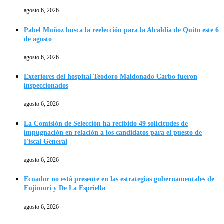
agosto 6, 2026
Pabel Muñoz busca la reelección para la Alcaldía de Quito este 6
de agosto
agosto 6, 2026
Exteriores del hospital Teodoro Maldonado Carbo fueron
inspeccionados
agosto 6, 2026
La Comisión de Selección ha recibido 49 solicitudes de
impugnación en relación a los candidatos para el puesto de
Fiscal General
agosto 6, 2026
Ecuador no está presente en las estrategias gubernamentales de
Fujimori y De La Espriella
agosto 6, 2026