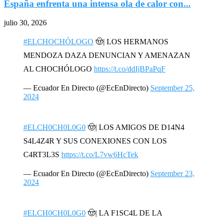
España enfrenta una intensa ola de calor con...
julio 30, 2026
#ELCHOCHÓLOGO
🤠| LOS HERMANOS
MENDOZA DAZA DENUNCIAN Y AMENAZAN
AL CHOCHÓLOGO
https://t.co/ddIjBPaPqF
— Ecuador En Directo (@EcEnDirecto)
September 25,
2024
#ELCH0CH0L0G0
🤠| LOS AMIGOS DE D14N4
S4L4Z4R Y SUS CONEXIONES CON LOS
C4RT3L3S
https://t.co/L7vw6HcTek
— Ecuador En Directo (@EcEnDirecto)
September 23,
2024
#ELCH0CH0L0G0
🤠| LA F1SC4L DE LA