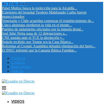
ACTUALIDAD
Pabel Muñoz busca la reelección para la Alcaldía...
Exteriores del hospital Teodoro Maldonado Carbo fueron
inspeccionados
Venezuela y Chile acuerdan comenzar el restablecimiento de...
Cinco alpinistas perdieron la vida en el monte...
Pueblos de aislamiento afectados por la minería ilegal...
José Julio Neira pasa de 12 delegaciones a...
CNE tramita ante el TCE la disolución y...
Bukele recibido por Trump wn la Casa Blanca...
Reformas al Cootad: Asamblea debatirá eliminación del fuero...
El INEC informó que la Canasta Básica Familiar...
VIDEOS
Contacto
Radio Online
Noticias
VIDEOS