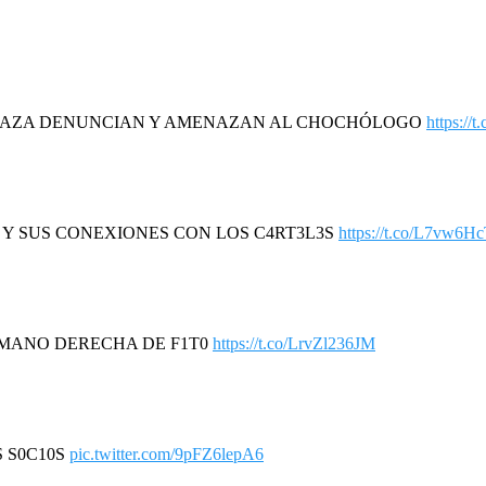
DAZA DENUNCIAN Y AMENAZAN AL CHOCHÓLOGO
https://
R Y SUS CONEXIONES CON LOS C4RT3L3S
https://t.co/L7vw6H
A MANO DERECHA DE F1T0
https://t.co/LrvZl236JM
S S0C10S
pic.twitter.com/9pFZ6lepA6