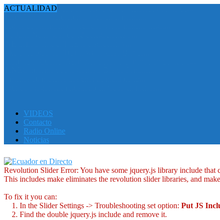
ACTUALIDAD
Venezuela y Chile acuerdan comenzar el restablecimiento de...
Cinco alpinistas perdieron la vida en el monte...
Pueblos de aislamiento afectados por la minería ilegal...
José Julio Neira pasa de 12 delegaciones a...
CNE tramita ante el TCE la disolución y...
Bukele recibido por Trump wn la Casa Blanca...
Reformas al Cootad: Asamblea debatirá eliminación del fuero...
El INEC informó que la Canasta Básica Familiar...
Al menos 10 muertos tras choque múltiple en...
Segundo apagón fue registrado en Cuba en menos...
VIDEOS
Contacto
Radio Online
Noticias
Revolution Slider Error: You have some jquery.js library include that co
This includes make eliminates the revolution slider libraries, and make
To fix it you can:
1. In the Slider Settings -> Troubleshooting set option:
Put JS Inc
2. Find the double jquery.js include and remove it.