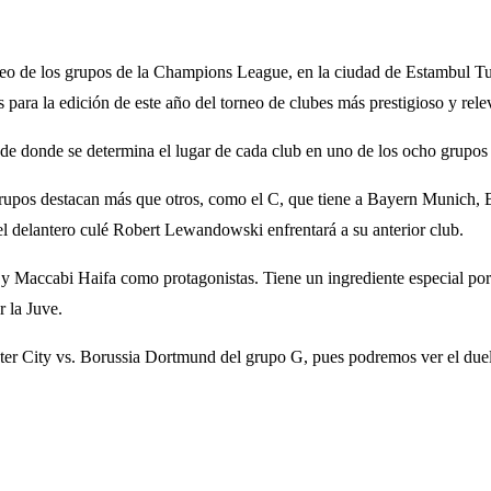
rteo de los grupos de la Champions League, en la ciudad de Estambul Tu
s para la edición de este año del torneo de clubes más prestigioso y rele
esde donde se determina el lugar de cada club en uno de los ocho grupos 
 grupos destacan más que otros, como el C, que tiene a Bayern Munich, 
 el delantero culé Robert Lewandowski enfrentará a su anterior club.
 y Maccabi Haifa como protagonistas. Tiene un ingrediente especial po
 la Juve.
ster City vs. Borussia Dortmund del grupo G, pues podremos ver el due