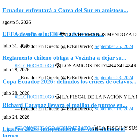
#ELCHOCHÓLOGO
🤠| LOS HERMANOS MENDOZA 
— Ecuador En Directo (@EcEnDirecto)
September 25, 2024
#ELCH0CH0L0G0
🤠| LOS AMIGOS DE D14N4 S4L4Z4
— Ecuador En Directo (@EcEnDirecto)
September 23, 2024
.
#ELCH0CH0L0G0
🤠| LA F1SC4L DE LA NACIÓN Y L
— Ecuador En Directo (@EcEnDirecto)
September 16, 2024
#ELCH0CH0L0GO
#CHISMEZAZO
🤠| LA F1SC4L Y SU