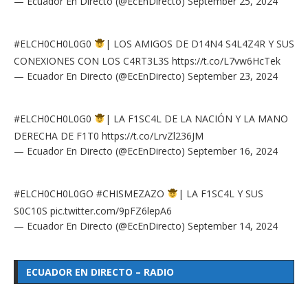
— Ecuador En Directo (@EcEnDirecto)
September 25, 2024
#ELCH0CH0L0G0
| LOS AMIGOS DE D14N4 S4L4Z4R Y SUS
CONEXIONES CON LOS C4RT3L3S
https://t.co/L7vw6HcTek
— Ecuador En Directo (@EcEnDirecto)
September 23, 2024
#ELCH0CH0L0G0
| LA F1SC4L DE LA NACIÓN Y LA MANO
DERECHA DE F1T0
https://t.co/LrvZl236JM
— Ecuador En Directo (@EcEnDirecto)
September 16, 2024
#ELCH0CH0L0GO
#CHISMEZAZO
| LA F1SC4L Y SUS
S0C10S
pic.twitter.com/9pFZ6lepA6
— Ecuador En Directo (@EcEnDirecto)
September 14, 2024
ECUADOR EN DIRECTO – RADIO