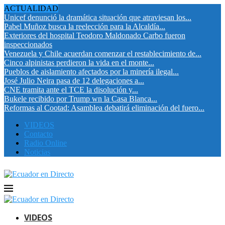
ACTUALIDAD
Unicef denunció la dramática situación que atraviesan los...
Pabel Muñoz busca la reelección para la Alcaldía...
Exteriores del hospital Teodoro Maldonado Carbo fueron
inspeccionados
Venezuela y Chile acuerdan comenzar el restablecimiento de...
Cinco alpinistas perdieron la vida en el monte...
Pueblos de aislamiento afectados por la minería ilegal...
José Julio Neira pasa de 12 delegaciones a...
CNE tramita ante el TCE la disolución y...
Bukele recibido por Trump wn la Casa Blanca...
Reformas al Cootad: Asamblea debatirá eliminación del fuero...
VIDEOS
Contacto
Radio Online
Noticias
VIDEOS