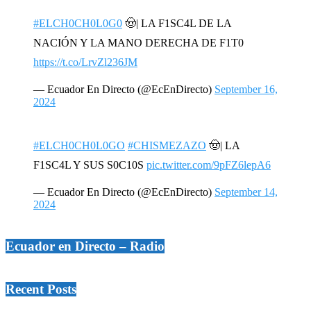
#ELCH0CH0L0G0
🤠| LA F1SC4L DE LA
NACIÓN Y LA MANO DERECHA DE F1T0
https://t.co/LrvZl236JM
— Ecuador En Directo (@EcEnDirecto)
September 16,
2024
#ELCH0CH0L0GO
#CHISMEZAZO
🤠| LA
F1SC4L Y SUS S0C10S
pic.twitter.com/9pFZ6lepA6
— Ecuador En Directo (@EcEnDirecto)
September 14,
2024
Ecuador en Directo – Radio
Recent Posts