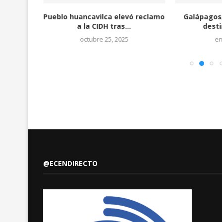
 corte
Pueblo huancavilca elevó reclamo
Galápagos,
brar...
a la CIDH tras...
desti
octubre 25, 2025
en
@ECENDIRECTO