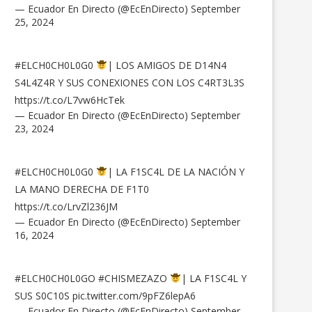
— Ecuador En Directo (@EcEnDirecto)
September
25, 2024
#ELCH0CH0L0G0
| LOS AMIGOS DE D14N4
S4L4Z4R Y SUS CONEXIONES CON LOS C4RT3L3S
https://t.co/L7vw6HcTek
— Ecuador En Directo (@EcEnDirecto)
September
23, 2024
#ELCH0CH0L0G0
| LA F1SC4L DE LA NACIÓN Y
LA MANO DERECHA DE F1T0
https://t.co/LrvZl236JM
— Ecuador En Directo (@EcEnDirecto)
September
16, 2024
#ELCH0CH0L0GO
#CHISMEZAZO
| LA F1SC4L Y
SUS S0C10S
pic.twitter.com/9pFZ6lepA6
— Ecuador En Directo (@EcEnDirecto)
September