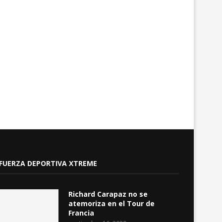
Bioplástico de cáscara de cacao,
Estudio alerta sobre 
destacado en Salón...
creciente amenaza de pla
junio 28, 2024
marzo 22, 2024
FUERZA DEPORTIVA XTREME
Richard Carapaz no se
atemoriza en el Tour de
Francia