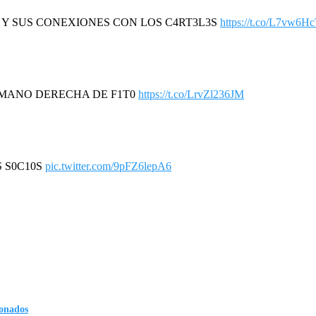
R Y SUS CONEXIONES CON LOS C4RT3L3S
https://t.co/L7vw6H
A MANO DERECHA DE F1T0
https://t.co/LrvZl236JM
S S0C10S
pic.twitter.com/9pFZ6lepA6
ionados