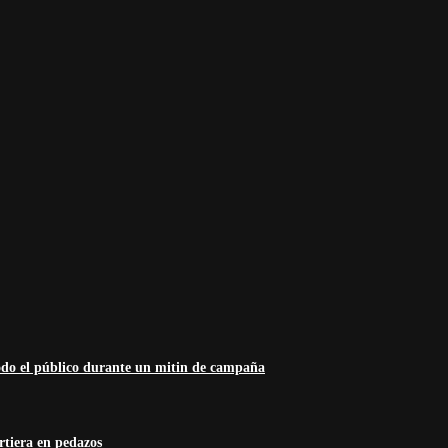
odo el público durante un mitin de campaña
rtiera en pedazos