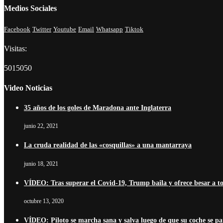
Medios Sociales
Facebook
Twitter
Youtube
Email
Whatsapp
Tiktok
Visitas:
5015050
Video Noticias
35 años de los goles de Maradona ante Inglaterra
junio 22, 2021
La cruda realidad de las «cosquillas» a una mantarraya
junio 18, 2021
VÍDEO: Tras superar el Covid-19, Trump baila y ofrece besar a t
octubre 13, 2020
VÍDEO: Piloto se marcha sana y salva luego de que su coche se pa