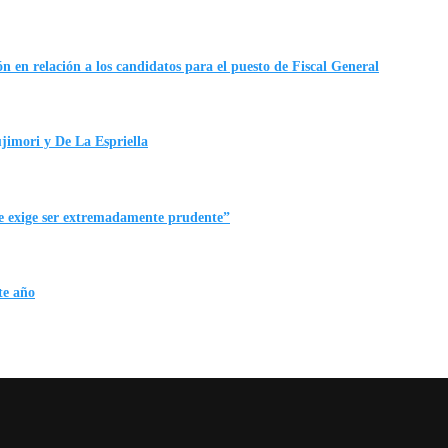
n en relación a los candidatos para el puesto de Fiscal General
ujimori y De La Espriella
me exige ser extremadamente prudente”
te año