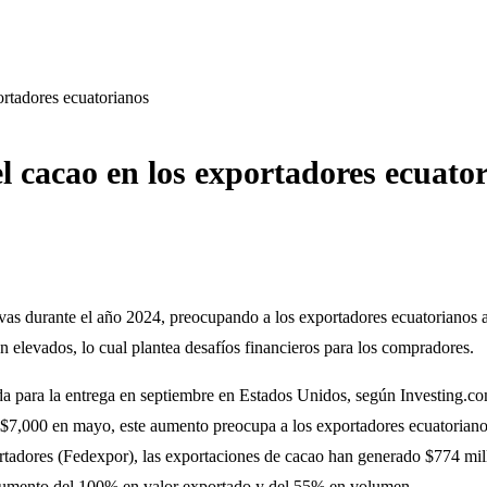
ortadores ecuatorianos
l cacao en los exportadores ecuato
tivas durante el año 2024, preocupando a los exportadores ecuatorianos
 elevados, lo cual plantea desafíos financieros para los compradores.
a para la entrega en septiembre en Estados Unidos, según Investing.com
$7,000 en mayo, este aumento preocupa a los exportadores ecuatorianos,
tadores (Fedexpor), las exportaciones de cacao han generado $774 mil
aumento del 100% en valor exportado y del 55% en volumen.