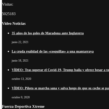
Visitas:
5025183
Video Noticias
35 años de los goles de Maradona ante Inglaterra
junio 22, 2021
La cruda realidad de las «cosquillas» a una mantarraya
junio 18, 2021
VÍDEO: Tras superar el Covid-19, Trump baila y ofrece besar a t
octubre 13, 2020
VÍDEO: Piloto se marcha sana y salva luego de que su coche se pa
octubre 9, 2020
Fuerza Deportiva Xtreme