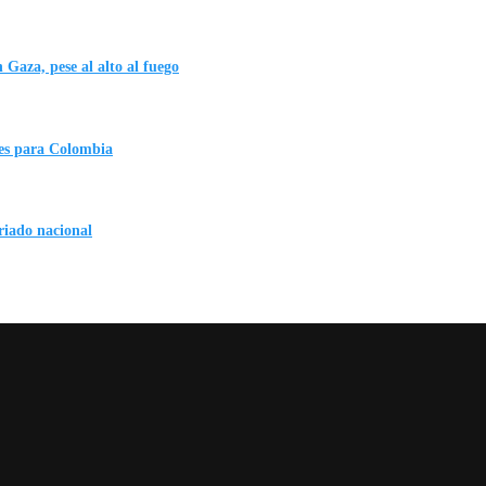
 Gaza, pese al alto al fuego
es para Colombia
eriado nacional