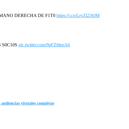
A MANO DERECHA DE F1T0
https://t.co/LrvZl236JM
S S0C10S
pic.twitter.com/9pFZ6lepA6
n audiencias virtuales complejas