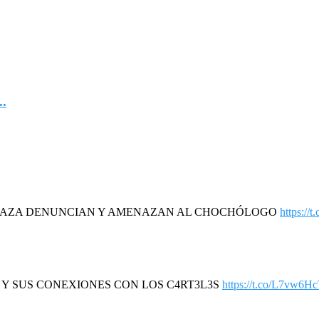
..
DAZA DENUNCIAN Y AMENAZAN AL CHOCHÓLOGO
https://
R Y SUS CONEXIONES CON LOS C4RT3L3S
https://t.co/L7vw6H