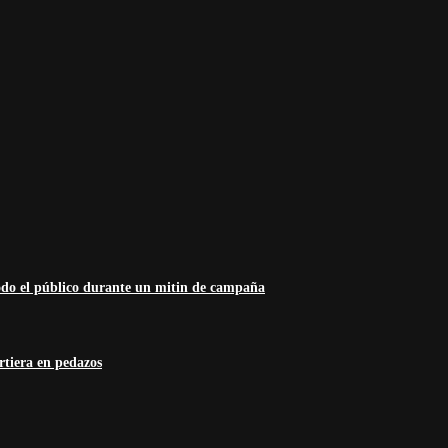
odo el público durante un mitin de campaña
rtiera en pedazos