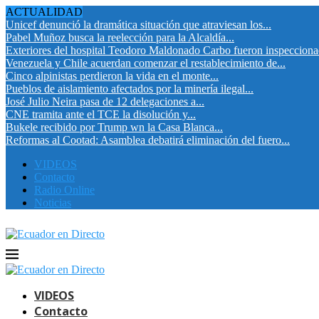
ACTUALIDAD
Unicef denunció la dramática situación que atraviesan los...
Pabel Muñoz busca la reelección para la Alcaldía...
Exteriores del hospital Teodoro Maldonado Carbo fueron inspeccion
Venezuela y Chile acuerdan comenzar el restablecimiento de...
Cinco alpinistas perdieron la vida en el monte...
Pueblos de aislamiento afectados por la minería ilegal...
José Julio Neira pasa de 12 delegaciones a...
CNE tramita ante el TCE la disolución y...
Bukele recibido por Trump wn la Casa Blanca...
Reformas al Cootad: Asamblea debatirá eliminación del fuero...
VIDEOS
Contacto
Radio Online
Noticias
VIDEOS
Contacto