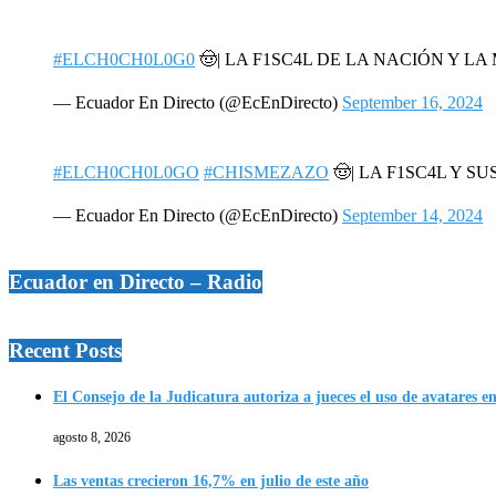
#ELCH0CH0L0G0
🤠| LA F1SC4L DE LA NACIÓN Y L
— Ecuador En Directo (@EcEnDirecto)
September 16, 2024
#ELCH0CH0L0GO
#CHISMEZAZO
🤠| LA F1SC4L Y SU
— Ecuador En Directo (@EcEnDirecto)
September 14, 2024
Ecuador en Directo – Radio
Recent Posts
El Consejo de la Judicatura autoriza a jueces el uso de avatares e
agosto 8, 2026
Las ventas crecieron 16,7% en julio de este año