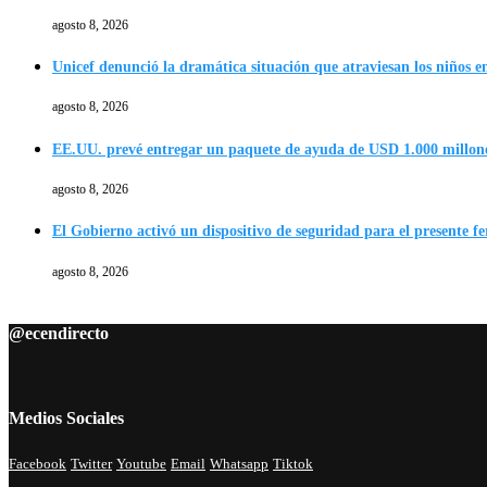
agosto 8, 2026
Unicef denunció la dramática situación que atraviesan los niños en
agosto 8, 2026
EE.UU. prevé entregar un paquete de ayuda de USD 1.000 millon
agosto 8, 2026
El Gobierno activó un dispositivo de seguridad para el presente f
agosto 8, 2026
@ecendirecto
Medios Sociales
Facebook
Twitter
Youtube
Email
Whatsapp
Tiktok