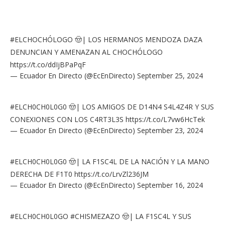
#ELCHOCHÓLOGO
🤠| LOS HERMANOS MENDOZA DAZA
DENUNCIAN Y AMENAZAN AL CHOCHÓLOGO
https://t.co/ddIjBPaPqF
— Ecuador En Directo (@EcEnDirecto)
September 25, 2024
#ELCH0CH0L0G0
🤠| LOS AMIGOS DE D14N4 S4L4Z4R Y SUS
CONEXIONES CON LOS C4RT3L3S
https://t.co/L7vw6HcTek
— Ecuador En Directo (@EcEnDirecto)
September 23, 2024
#ELCH0CH0L0G0
🤠| LA F1SC4L DE LA NACIÓN Y LA MANO
DERECHA DE F1T0
https://t.co/LrvZl236JM
— Ecuador En Directo (@EcEnDirecto)
September 16, 2024
#ELCH0CH0L0GO
#CHISMEZAZO
🤠| LA F1SC4L Y SUS