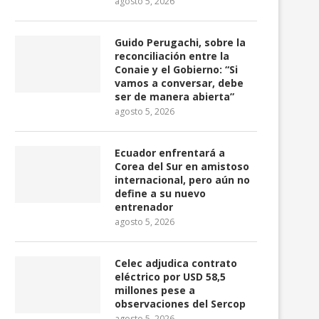
agosto 5, 2026
Guido Perugachi, sobre la
reconciliación entre la
Conaie y el Gobierno: “Si
vamos a conversar, debe
ser de manera abierta”
agosto 5, 2026
Ecuador enfrentará a
Phoceso para desginsr a jueces
Guayaquil extenderá por
Corea del Sur en amistoso
temporales ha sido...
más los plazos...
internacional, pero aún no
define a su nuevo
julio 31, 2026
julio 30, 2026
entrenador
agosto 5, 2026
Celec adjudica contrato
eléctrico por USD 58,5
millones pese a
observaciones del Sercop
agosto 5, 2026