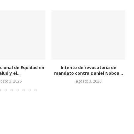
de revocatoria de
Un hombre perdió la vida tras
tra Daniel Noboa...
ataque armado...
osto 3, 2026
julio 31, 2026