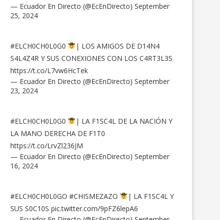
— Ecuador En Directo (@EcEnDirecto)
September
25, 2024
#ELCH0CH0L0G0
| LOS AMIGOS DE D14N4
S4L4Z4R Y SUS CONEXIONES CON LOS C4RT3L3S
https://t.co/L7vw6HcTek
— Ecuador En Directo (@EcEnDirecto)
September
23, 2024
#ELCH0CH0L0G0
| LA F1SC4L DE LA NACIÓN Y
LA MANO DERECHA DE F1T0
https://t.co/LrvZl236JM
— Ecuador En Directo (@EcEnDirecto)
September
16, 2024
#ELCH0CH0L0GO
#CHISMEZAZO
| LA F1SC4L Y
SUS S0C10S
pic.twitter.com/9pFZ6lepA6
— Ecuador En Directo (@EcEnDirecto)
September