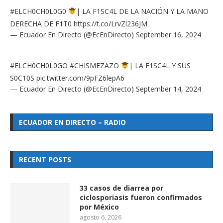
#ELCH0CH0L0G0
| LA F1SC4L DE LA NACIÓN Y LA MANO
DERECHA DE F1T0
https://t.co/LrvZl236JM
— Ecuador En Directo (@EcEnDirecto)
September 16, 2024
#ELCH0CH0L0GO
#CHISMEZAZO
| LA F1SC4L Y SUS
S0C10S
pic.twitter.com/9pFZ6lepA6
— Ecuador En Directo (@EcEnDirecto)
September 14, 2024
ECUADOR EN DIRECTO – RADIO
RECENT POSTS
33 casos de diarrea por
ciclosporiasis fueron confirmados
por México
agosto 6, 2026