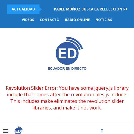
ACTUALIDAD
PABEL MUÑOZ BUSCA LA REELECCIÓN PARA L
VIDEOS
CONTACTO
RADIO ONLINE
NOTICIAS
Revolution Slider Error: You have some jquery.js library
include that comes after the revolution files js include.
This includes make eliminates the revolution slider
libraries, and make it not work.
To fix it you can:
1. In the Slider Settings -> Troubleshooting set option: