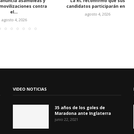
nuncia asambleas y
La RC reconfirmó que sus
vilizaciones contra
candidatos participarán en...
el...
agosto 4, 2026
osto 4, 2026
VIDEO NOTICIAS
35 años de los goles de
Maradona ante Inglaterra
junio 22, 2021