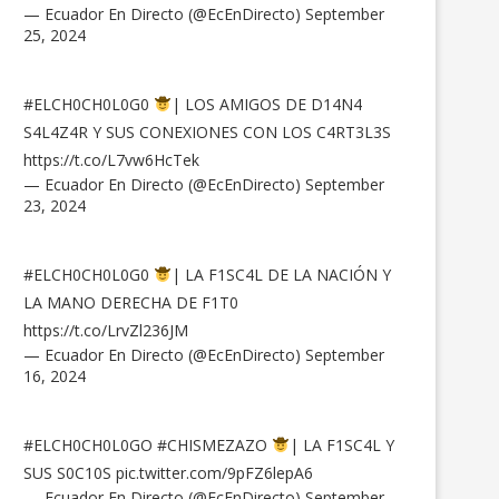
— Ecuador En Directo (@EcEnDirecto)
September
25, 2024
#ELCH0CH0L0G0
| LOS AMIGOS DE D14N4
S4L4Z4R Y SUS CONEXIONES CON LOS C4RT3L3S
https://t.co/L7vw6HcTek
— Ecuador En Directo (@EcEnDirecto)
September
23, 2024
#ELCH0CH0L0G0
| LA F1SC4L DE LA NACIÓN Y
LA MANO DERECHA DE F1T0
https://t.co/LrvZl236JM
— Ecuador En Directo (@EcEnDirecto)
September
16, 2024
#ELCH0CH0L0GO
#CHISMEZAZO
| LA F1SC4L Y
SUS S0C10S
pic.twitter.com/9pFZ6lepA6
— Ecuador En Directo (@EcEnDirecto)
September