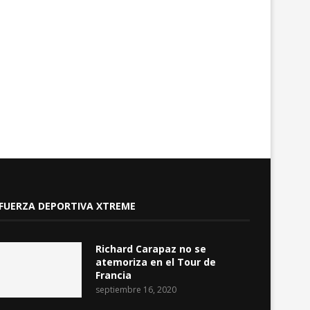
Joaquín Viteri, el magistrado a
CNE: las agrupaciones po
cargo del 70%...
solo tendrán la posibili
agosto 3, 2026
agosto 3, 2026
FUERZA DEPORTIVA XTREME
Richard Carapaz no se
atemoriza en el Tour de
Francia
septiembre 16, 2020