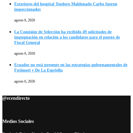
Exteriores del hospital Teodoro Maldonado Carbo fueron
inspeccionados
agosto 6, 2026
La Comisión de Selección ha recibido 49 solicitudes de
impugnación en relación a los candidatos para el puesto de
Fiscal General
agosto 6, 2026
Ecuador no está presente en las estrategias gubernamentales de
Fujimori y De La Espriella
agosto 6, 2026
@ecendirecto
Medios Sociales