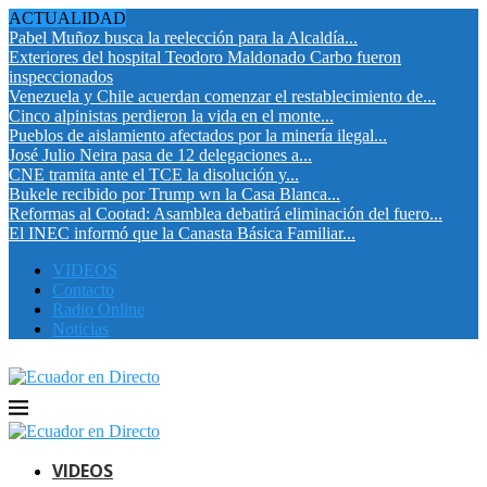
ACTUALIDAD
Pabel Muñoz busca la reelección para la Alcaldía...
Exteriores del hospital Teodoro Maldonado Carbo fueron
inspeccionados
Venezuela y Chile acuerdan comenzar el restablecimiento de...
Cinco alpinistas perdieron la vida en el monte...
Pueblos de aislamiento afectados por la minería ilegal...
José Julio Neira pasa de 12 delegaciones a...
CNE tramita ante el TCE la disolución y...
Bukele recibido por Trump wn la Casa Blanca...
Reformas al Cootad: Asamblea debatirá eliminación del fuero...
El INEC informó que la Canasta Básica Familiar...
VIDEOS
Contacto
Radio Online
Noticias
VIDEOS