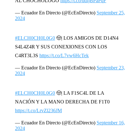
AL CHOCHÓLOGO
https://t.co/ddIjBPaPqF
— Ecuador En Directo (@EcEnDirecto)
September 25,
2024
#ELCH0CH0L0G0
🤠| LOS AMIGOS DE D14N4
S4L4Z4R Y SUS CONEXIONES CON LOS
C4RT3L3S
https://t.co/L7vw6HcTek
— Ecuador En Directo (@EcEnDirecto)
September 23,
2024
#ELCH0CH0L0G0
🤠| LA F1SC4L DE LA
NACIÓN Y LA MANO DERECHA DE F1T0
https://t.co/LrvZl236JM
— Ecuador En Directo (@EcEnDirecto)
September 16,
2024