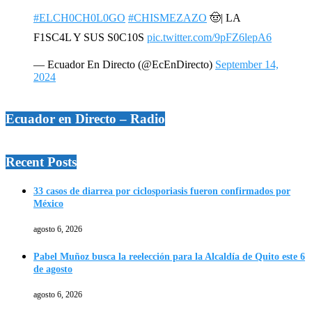
#ELCH0CH0L0GO
#CHISMEZAZO
🤠| LA
F1SC4L Y SUS S0C10S
pic.twitter.com/9pFZ6lepA6
— Ecuador En Directo (@EcEnDirecto)
September 14,
2024
Ecuador en Directo – Radio
Recent Posts
33 casos de diarrea por ciclosporiasis fueron confirmados por
México
agosto 6, 2026
Pabel Muñoz busca la reelección para la Alcaldía de Quito este 6
de agosto
agosto 6, 2026