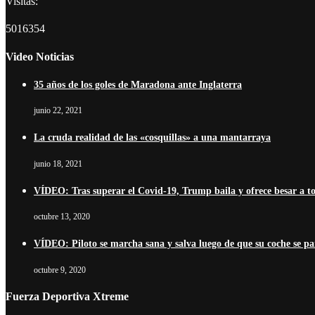
Visitas:
5016354
Video Noticias
35 años de los goles de Maradona ante Inglaterra
junio 22, 2021
La cruda realidad de las «cosquillas» a una mantarraya
junio 18, 2021
VÍDEO: Tras superar el Covid-19, Trump baila y ofrece besar a t
octubre 13, 2020
VÍDEO: Piloto se marcha sana y salva luego de que su coche se pa
octubre 9, 2020
Fuerza Deportiva Xtreme