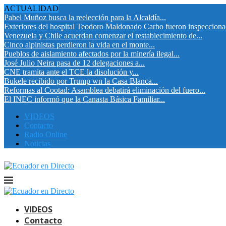
ACTUALIDAD
Pabel Muñoz busca la reelección para la Alcaldía...
Exteriores del hospital Teodoro Maldonado Carbo fueron inspeccion
Venezuela y Chile acuerdan comenzar el restablecimiento de...
Cinco alpinistas perdieron la vida en el monte...
Pueblos de aislamiento afectados por la minería ilegal...
José Julio Neira pasa de 12 delegaciones a...
CNE tramita ante el TCE la disolución y...
Bukele recibido por Trump wn la Casa Blanca...
Reformas al Cootad: Asamblea debatirá eliminación del fuero...
El INEC informó que la Canasta Básica Familiar...
VIDEOS
Contacto
Radio Online
Noticias
VIDEOS
Contacto