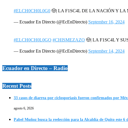
#ELCH0CH0L0G0
🤠| LA F1SC4L DE LA NACIÓN Y L
— Ecuador En Directo (@EcEnDirecto)
September 16, 2024
#ELCH0CH0L0GO
#CHISMEZAZO
🤠| LA F1SC4L Y SU
— Ecuador En Directo (@EcEnDirecto)
September 14, 2024
Ecuador en Directo – Radio
Recent Posts
33 casos de diarrea por ciclosporiasis fueron confirmados por Méx
agosto 6, 2026
Pabel Muñoz busca la reelección para la Alcaldía de Quito este 6 