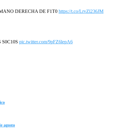
A MANO DERECHA DE F1T0
https://t.co/LrvZl236JM
S S0C10S
pic.twitter.com/9pFZ6lepA6
ico
de agosto