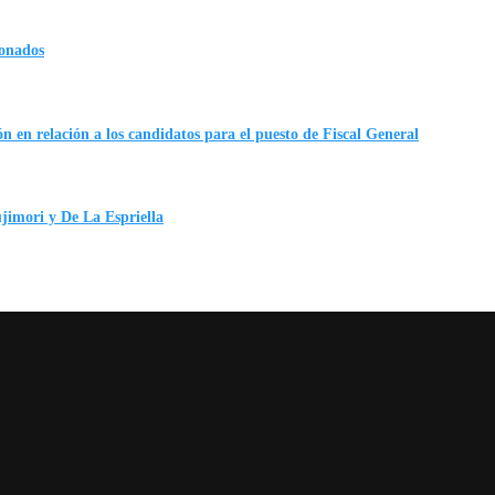
ionados
n en relación a los candidatos para el puesto de Fiscal General
ujimori y De La Espriella