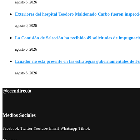
agosto 6, 2026
Exteriores del hospital Teodoro Maldonado Carbo fueron inspecc
agosto 6, 2026
La Comisión de Selección ha recibido 49 solicitudes de impugnació
agosto 6, 2026
Ecuador no está presente en las estrategias gubernamentales de F
agosto 6, 2026
@ecendirecto
Medios Sociales
Facebook
Twitter
Youtube
Email
Whatsapp
Tiktok