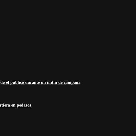
odo el público durante un mitin de campaña
rtiera en pedazos