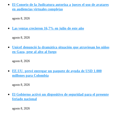
El Consejo de la Judicatura autoriza a jueces el uso de avatares
en audiencias virtuales complejas
agosto 8, 2026
Las ventas crecieron 16,7% en julio de este año
agosto 8, 2026
Unicef denunció la dramática situación que atraviesan los niños
en Gaza, pese al alto al fuego
agosto 8, 2026
EE.UU. prevé entregar un paquete de ayuda de USD 1.000
millones para Colombia
agosto 8, 2026
El Gobierno activó un dispositivo de seguridad para el presente
feriado nacional
agosto 8, 2026