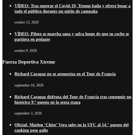
VÍDEO: Tras superar el Covid-19, Trump baila y ofrece besar a
todo el público durante un mitin de campaña
octubre 13, 2020
VÍDEO: Piloto se marcha sana y salva luego de que su coche se
partiera en pedazos
octubre 9, 2020
Fuerza Deportiva Xtreme
Richard Carapaz no se atemoriza en el Tour de Francia
septiembre 16, 2020
Richard Carapaz disfruta del Tour de Francia tras conseguir un
histórico 9.º puesto en la sexta etapa
septiembre 3, 2020
Oficial: Marlon ‘Chito’ Vera sube en la UFC al 14.° puesto del
ranking peso gallo