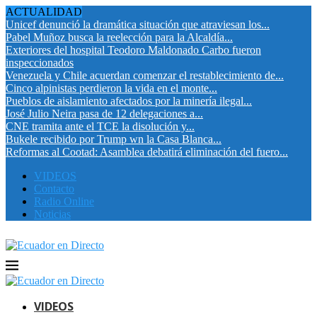
ACTUALIDAD
Unicef denunció la dramática situación que atraviesan los...
Pabel Muñoz busca la reelección para la Alcaldía...
Exteriores del hospital Teodoro Maldonado Carbo fueron
inspeccionados
Venezuela y Chile acuerdan comenzar el restablecimiento de...
Cinco alpinistas perdieron la vida en el monte...
Pueblos de aislamiento afectados por la minería ilegal...
José Julio Neira pasa de 12 delegaciones a...
CNE tramita ante el TCE la disolución y...
Bukele recibido por Trump wn la Casa Blanca...
Reformas al Cootad: Asamblea debatirá eliminación del fuero...
VIDEOS
Contacto
Radio Online
Noticias
VIDEOS