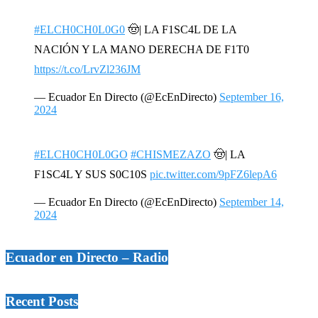
#ELCH0CH0L0G0
🤠| LA F1SC4L DE LA
NACIÓN Y LA MANO DERECHA DE F1T0
https://t.co/LrvZl236JM
— Ecuador En Directo (@EcEnDirecto)
September 16,
2024
#ELCH0CH0L0GO
#CHISMEZAZO
🤠| LA
F1SC4L Y SUS S0C10S
pic.twitter.com/9pFZ6lepA6
— Ecuador En Directo (@EcEnDirecto)
September 14,
2024
Ecuador en Directo – Radio
Recent Posts