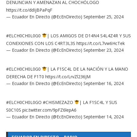
DENUNCIAN Y AMENAZAN AL CHOCHÓLOGO
https://t.co/ddIjBPaPqF
— Ecuador En Directo (@EcEnDirecto)
September 25, 2024
#ELCH0CH0L0G0
| LOS AMIGOS DE D14N4 S4L4Z4R Y SUS
CONEXIONES CON LOS C4RT3L3S
https://t.co/L7vw6HcTek
— Ecuador En Directo (@EcEnDirecto)
September 23, 2024
#ELCH0CH0L0G0
| LA F1SC4L DE LA NACIÓN Y LA MANO
DERECHA DE F1T0
https://t.co/LrvZl236JM
— Ecuador En Directo (@EcEnDirecto)
September 16, 2024
#ELCH0CH0L0GO
#CHISMEZAZO
| LA F1SC4L Y SUS
S0C10S
pic.twitter.com/9pFZ6lepA6
— Ecuador En Directo (@EcEnDirecto)
September 14, 2024