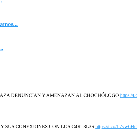
.
amos...
..
DAZA DENUNCIAN Y AMENAZAN AL CHOCHÓLOGO
https://
R Y SUS CONEXIONES CON LOS C4RT3L3S
https://t.co/L7vw6H