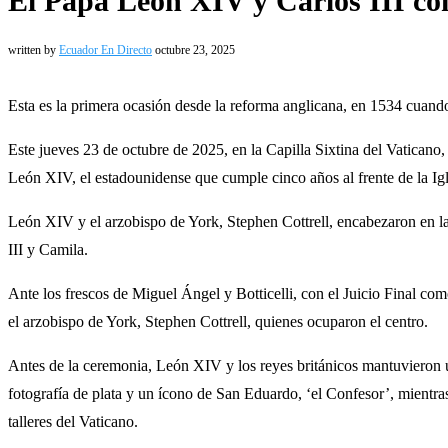
El Papa León XIV y Carlos III co
written by
Ecuador En Directo
octubre 23, 2025
Esta es la primera ocasión desde la reforma anglicana, en 1534 cuand
Este jueves 23 de octubre de 2025, en la Capilla Sixtina del Vaticano,
León XIV, el estadounidense que cumple cinco años al frente de la Igle
León XIV y el arzobispo de York, Stephen Cottrell, encabezaron en la 
III y Camila.
Ante los frescos de Miguel Ángel y Botticelli, con el Juicio Final como
el arzobispo de York, Stephen Cottrell, quienes ocuparon el centro.
Antes de la ceremonia, León XIV y los reyes británicos mantuvieron 
fotografía de plata y un ícono de San Eduardo, ‘el Confesor’, mientras
talleres del Vaticano.