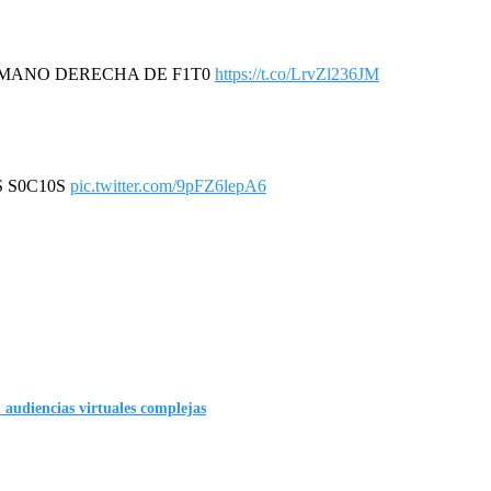
A MANO DERECHA DE F1T0
https://t.co/LrvZl236JM
S S0C10S
pic.twitter.com/9pFZ6lepA6
n audiencias virtuales complejas