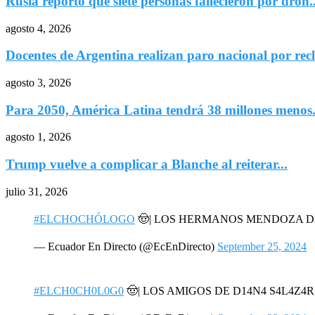
Rusia reportó que siete personas fallecieron por dron..
agosto 4, 2026
Docentes de Argentina realizan paro nacional por recl
agosto 3, 2026
Para 2050, América Latina tendrá 38 millones menos.
agosto 1, 2026
Trump vuelve a complicar a Blanche al reiterar...
julio 31, 2026
#ELCHOCHÓLOGO
🤠| LOS HERMANOS MENDOZA 
— Ecuador En Directo (@EcEnDirecto)
September 25, 2024
#ELCH0CH0L0G0
🤠| LOS AMIGOS DE D14N4 S4L4Z4