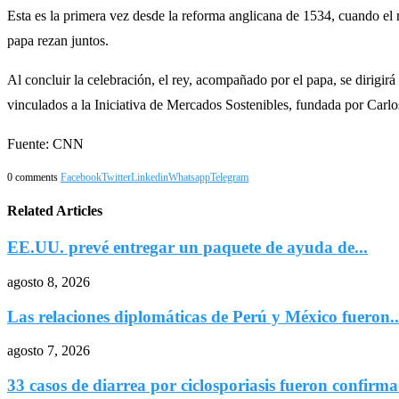
Esta es la primera vez desde la reforma anglicana de 1534, cuando el
papa rezan juntos.
Al concluir la celebración, el rey, acompañado por el papa, se dirigirá
vinculados a la Iniciativa de Mercados Sostenibles, fundada por Carlo
Fuente: CNN
0 comments
Facebook
Twitter
Linkedin
Whatsapp
Telegram
Related Articles
EE.UU. prevé entregar un paquete de ayuda de...
agosto 8, 2026
Las relaciones diplomáticas de Perú y México fueron..
agosto 7, 2026
33 casos de diarrea por ciclosporiasis fueron confirma