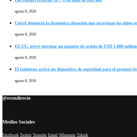
Las ventas crecieron 16,7% en julio de este año
agosto 8, 2026
Unicef denunció la dramática situación que atraviesan los niños en
agosto 8, 2026
EE.UU. prevé entregar un paquete de ayuda de USD 1.000 millon
agosto 8, 2026
El Gobierno activó un dispositivo de seguridad para el presente f
agosto 8, 2026
@ecendirecto
Medios Sociales
Facebook
Twitter
Youtube
Email
Whatsapp
Tiktok