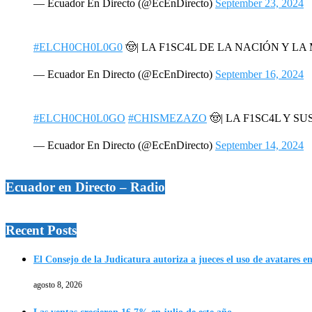
— Ecuador En Directo (@EcEnDirecto)
September 23, 2024
#ELCH0CH0L0G0
🤠| LA F1SC4L DE LA NACIÓN Y L
— Ecuador En Directo (@EcEnDirecto)
September 16, 2024
#ELCH0CH0L0GO
#CHISMEZAZO
🤠| LA F1SC4L Y SU
— Ecuador En Directo (@EcEnDirecto)
September 14, 2024
Ecuador en Directo – Radio
Recent Posts
El Consejo de la Judicatura autoriza a jueces el uso de avatares e
agosto 8, 2026