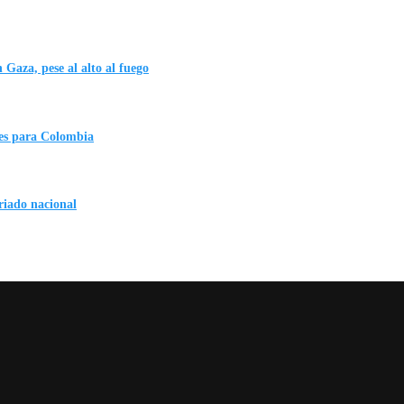
 Gaza, pese al alto al fuego
es para Colombia
eriado nacional