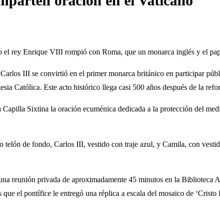
mparten oración en el Vaticano
o el rey Enrique VIII rompió con Roma, que un monarca inglés y el pap
 Carlos III se convirtió en el primer monarca británico en participar pú
sia Católica. Este acto histórico llega casi 500 años después de la ref
Capilla Sixtina la oración ecuménica dedicada a la protección del medi
 telón de fondo, Carlos III, vestido con traje azul, y Camila, con vesti
una reunión privada de aproximadamente 45 minutos en la Biblioteca Apo
 que el pontífice le entregó una réplica a escala del mosaico de ‘Cristo