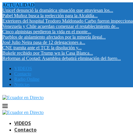
ACTUALIDAD
Unicef denunció la dramática situación que atraviesan los...
Pabel Muñoz busca la reelección para la Alcaldía...
Exteriores del hospital Teodoro Maldonado Carbo fueron inspeccion
Venezuela y Chile acuerdan comenzar el restablecimiento de...
Cinco alpinistas perdieron la vida en el monte...
Pueblos de aislamiento afectados por la minería ilegal...
José Julio Neira pasa de 12 delegaciones a...
CNE tramita ante el TCE la disolución y...
Bukele recibido por Trump wn la Casa Blanca...
Reformas al Cootad: Asamblea debatirá eliminación del fuero...
VIDEOS
Contacto
Radio Online
Noticias
VIDEOS
Contacto