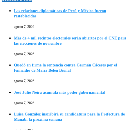
Las relaciones diplomáticas de Perú y México fueron
restablecidas
agosto 7, 2026
Más de 4 mil recintos electorales serán abiertos por el CNE para
las elecciones de noviembre
agosto 7, 2026
Quedó en firme la sentencia contra Germán Cáceres por el
femicidio de María Belén Bernal
agosto 7, 2026
José Julio Neira acumula más poder gubernamental
agosto 7, 2026
Luisa González inscribirá su candidatura para la Prefectura de
Manabí la próxima semana