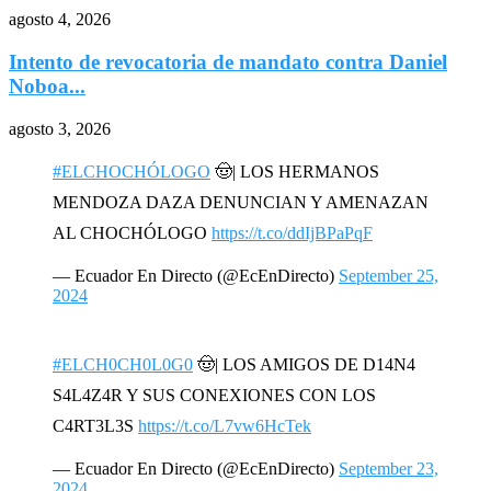
agosto 4, 2026
Intento de revocatoria de mandato contra Daniel
Noboa...
agosto 3, 2026
#ELCHOCHÓLOGO
🤠| LOS HERMANOS
MENDOZA DAZA DENUNCIAN Y AMENAZAN
AL CHOCHÓLOGO
https://t.co/ddIjBPaPqF
— Ecuador En Directo (@EcEnDirecto)
September 25,
2024
#ELCH0CH0L0G0
🤠| LOS AMIGOS DE D14N4
S4L4Z4R Y SUS CONEXIONES CON LOS
C4RT3L3S
https://t.co/L7vw6HcTek
— Ecuador En Directo (@EcEnDirecto)
September 23,
2024