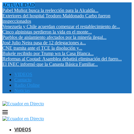
ACTUALIDAD
Pabel Muñoz busca la reelección para la Alcaldía...
Exteriores del hospital Teodoro Maldonado Carbo fueron
inspeccionados
Venezuela y Chile acuerdan comenzar el restablecimiento de...
Cinco alpinistas perdieron la vida en el monte...
Pueblos de aislamiento afectados por la minería ilegal...
José Julio Neira pasa de 12 delegaciones a...
CNE tramita ante el TCE la disolución y...
Bukele recibido por Trump wn la Casa Blanca...
Reformas al Cootad: Asamblea debatirá eliminación del fuero...
El INEC informó que la Canasta Básica Familiar...
VIDEOS
Contacto
Radio Online
Noticias
VIDEOS