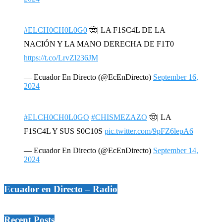
#ELCH0CH0L0G0
🤠| LA F1SC4L DE LA
NACIÓN Y LA MANO DERECHA DE F1T0
https://t.co/LrvZl236JM
— Ecuador En Directo (@EcEnDirecto)
September 16,
2024
#ELCH0CH0L0GO
#CHISMEZAZO
🤠| LA
F1SC4L Y SUS S0C10S
pic.twitter.com/9pFZ6lepA6
— Ecuador En Directo (@EcEnDirecto)
September 14,
2024
Ecuador en Directo – Radio
Recent Posts