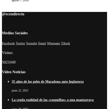
agosto 7, 2026
@ecendirecto
Medios Sociales
Facebook
Twitter
Youtube
Email
Whatsapp
Tiktok
Visitas:
5021049
Video Noticias
35 años de los goles de Maradona ante Inglaterra
junio 22, 2021
La cruda realidad de las «cosquillas» a una mantarraya
junio 18, 2021