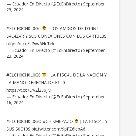
— Ecuador En Directo (@EcEnDirecto)
September
25, 2024
#ELCH0CH0L0G0
| LOS AMIGOS DE D14N4
S4L4Z4R Y SUS CONEXIONES CON LOS C4RT3L3S
https://t.co/L7vw6HcTek
— Ecuador En Directo (@EcEnDirecto)
September
23, 2024
#ELCH0CH0L0G0
| LA F1SC4L DE LA NACIÓN Y
LA MANO DERECHA DE F1T0
https://t.co/LrvZl236JM
— Ecuador En Directo (@EcEnDirecto)
September
16, 2024
#ELCH0CH0L0GO
#CHISMEZAZO
| LA F1SC4L Y
SUS S0C10S
pic.twitter.com/9pFZ6lepA6
— Ecuador En Directo (@EcEnDirecto)
September