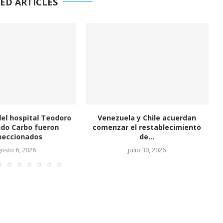
ED ARTICLES
del hospital Teodoro
Venezuela y Chile acuerdan
do Carbo fueron
comenzar el restablecimiento
peccionados
de...
osto 6, 2026
julio 30, 2026