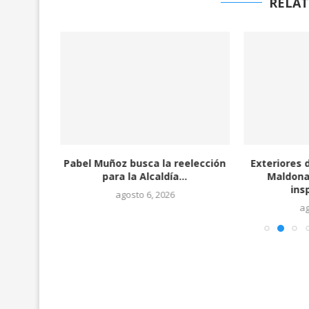
RELAT
amática
Pabel Muñoz busca la reelección
Exteriores 
n los...
para la Alcaldía...
Maldona
ins
agosto 6, 2026
ag