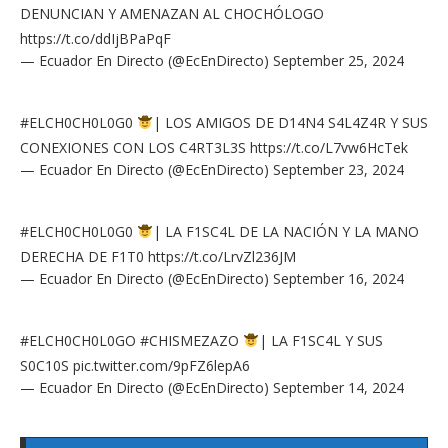
DENUNCIAN Y AMENAZAN AL CHOCHÓLOGO
https://t.co/ddIjBPaPqF
— Ecuador En Directo (@EcEnDirecto)
September 25, 2024
#ELCH0CH0L0G0
| LOS AMIGOS DE D14N4 S4L4Z4R Y SUS
CONEXIONES CON LOS C4RT3L3S
https://t.co/L7vw6HcTek
— Ecuador En Directo (@EcEnDirecto)
September 23, 2024
#ELCH0CH0L0G0
| LA F1SC4L DE LA NACIÓN Y LA MANO
DERECHA DE F1T0
https://t.co/LrvZl236JM
— Ecuador En Directo (@EcEnDirecto)
September 16, 2024
#ELCH0CH0L0GO
#CHISMEZAZO
| LA F1SC4L Y SUS
S0C10S
pic.twitter.com/9pFZ6lepA6
— Ecuador En Directo (@EcEnDirecto)
September 14, 2024