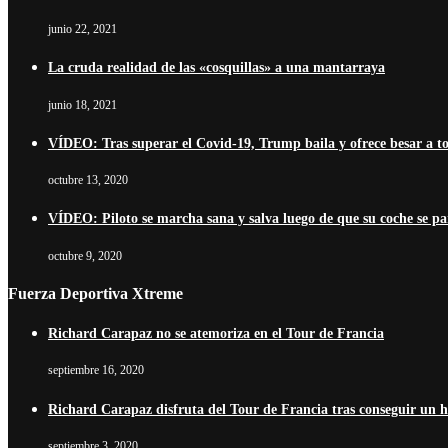
junio 22, 2021
La cruda realidad de las «cosquillas» a una mantarraya
junio 18, 2021
VÍDEO: Tras superar el Covid-19, Trump baila y ofrece besar a t
octubre 13, 2020
VÍDEO: Piloto se marcha sana y salva luego de que su coche se pa
octubre 9, 2020
Fuerza Deportiva Xtreme
Richard Carapaz no se atemoriza en el Tour de Francia
septiembre 16, 2020
Richard Carapaz disfruta del Tour de Francia tras conseguir un his
septiembre 3, 2020