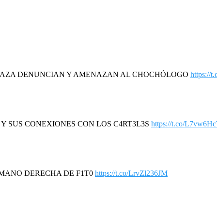
DAZA DENUNCIAN Y AMENAZAN AL CHOCHÓLOGO
https://
R Y SUS CONEXIONES CON LOS C4RT3L3S
https://t.co/L7vw6H
A MANO DERECHA DE F1T0
https://t.co/LrvZl236JM