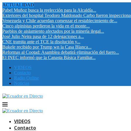
ACTUALIDAD
Pabel Muñoz busca la reelección para la Alcaldía...
Exteriores del hospital Teodoro Maldonado Carbo fueron inspeccion
Venezuela y Chile acuerdan comenzar el restablecimiento de...
Cinco alpinistas perdieron la vida en el monte...
Pueblos de aislamiento afectados por la minería ilegal...
José Julio Neira pasa de 12 delegaciones a...
CNE tramita ante el TCE la disolución y...
Bukele recibido por Trump wn la Casa Blanca...
Reformas al Cootad: Asamblea debatirá eliminación del fuero...
El INEC informó que la Canasta Básica Familiar...
VIDEOS
Contacto
Radio Online
Noticias
VIDEOS
Contacto