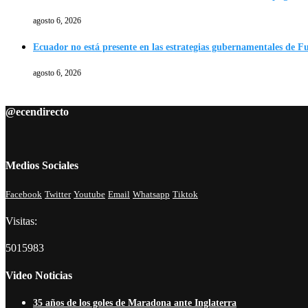
agosto 6, 2026
Ecuador no está presente en las estrategias gubernamentales de F
agosto 6, 2026
@ecendirecto
Medios Sociales
Facebook
Twitter
Youtube
Email
Whatsapp
Tiktok
Visitas:
5015983
Video Noticias
35 años de los goles de Maradona ante Inglaterra