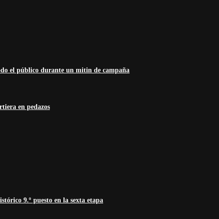
odo el público durante un mitin de campaña
rtiera en pedazos
tórico 9.º puesto en la sexta etapa