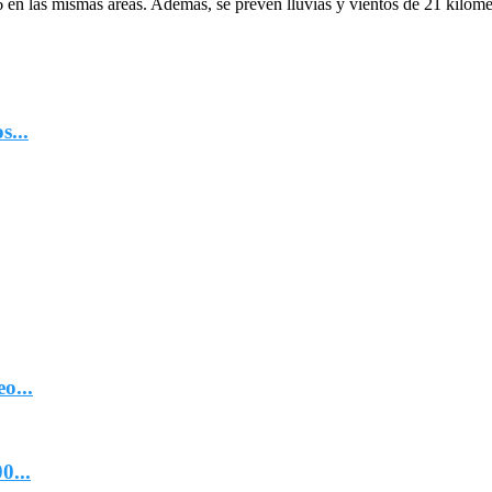
en las mismas áreas. Además, se prevén lluvias y vientos de 21 kilómet
...
o...
0...