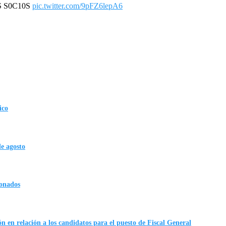
S S0C10S
pic.twitter.com/9pFZ6lepA6
ico
de agosto
ionados
n en relación a los candidatos para el puesto de Fiscal General