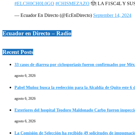
#ELCH0CH0L0GO
#CHISMEZAZO
🤠| LA F1SC4L Y SU
— Ecuador En Directo (@EcEnDirecto)
September 14, 2024
Ecuador en Directo – Radio
Recent Posts
33 casos de diarrea por ciclosporiasis fueron confirmados por Méx
agosto 6, 2026
Pabel Muñoz busca la reelección para la Alcaldía de Quito este 6 
agosto 6, 2026
Exteriores del hospital Teodoro Maldonado Carbo fueron inspecc
agosto 6, 2026
La Comisión de Selección ha recibido 49 solicitudes de impugnació