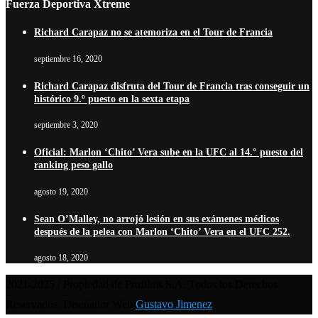
Fuerza Deportiva Xtreme
Richard Carapaz no se atemoriza en el Tour de Francia
septiembre 16, 2020
Richard Carapaz disfruta del Tour de Francia tras conseguir un
histórico 9.º puesto en la sexta etapa
septiembre 3, 2020
Oficial: Marlon ‘Chito’ Vera sube en la UFC al 14.° puesto del
ranking peso gallo
agosto 19, 2020
Sean O’Malley, no arrojó lesión en sus exámenes médicos
después de la pelea con Marlon ‘Chito’ Vera en el UFC 252.
agosto 18, 2020
2021-2025 / Propiedad de Profilms S.A. Todos los Derechos
Reservados. Diseñador Web
Gustavo Jimenez