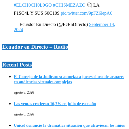
#ELCH0CH0L0GO
#CHISMEZAZO
🤠| LA
F1SC4L Y SUS S0C10S
pic.twitter.com/9pFZ6lepA6
— Ecuador En Directo (@EcEnDirecto)
September 14,
2024
Ecuador en Directo – Radio
Recent Posts
El Consejo de la Judicatura autoriza a jueces el uso de avatares
en audiencias virtuales complejas
agosto 8, 2026
Las ventas crecieron 16,7% en julio de este año
agosto 8, 2026
Unicef denunció la dramática situación que atraviesan los niños