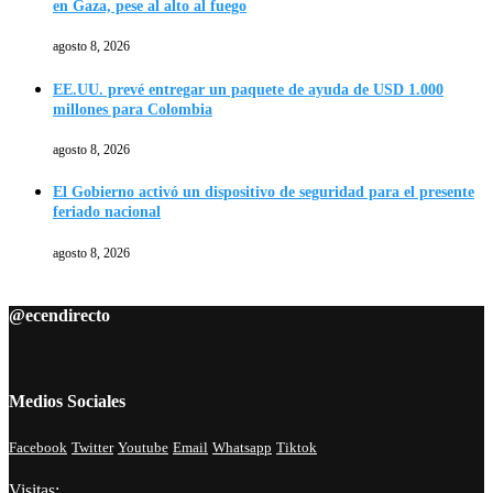
en Gaza, pese al alto al fuego
agosto 8, 2026
EE.UU. prevé entregar un paquete de ayuda de USD 1.000
millones para Colombia
agosto 8, 2026
El Gobierno activó un dispositivo de seguridad para el presente
feriado nacional
agosto 8, 2026
@ecendirecto
Medios Sociales
Facebook
Twitter
Youtube
Email
Whatsapp
Tiktok
Visitas: