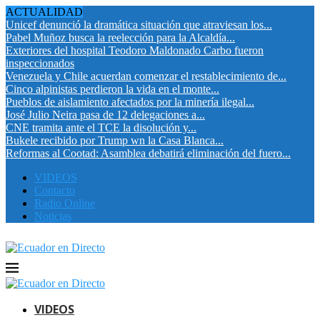
ACTUALIDAD
Unicef denunció la dramática situación que atraviesan los...
Pabel Muñoz busca la reelección para la Alcaldía...
Exteriores del hospital Teodoro Maldonado Carbo fueron
inspeccionados
Venezuela y Chile acuerdan comenzar el restablecimiento de...
Cinco alpinistas perdieron la vida en el monte...
Pueblos de aislamiento afectados por la minería ilegal...
José Julio Neira pasa de 12 delegaciones a...
CNE tramita ante el TCE la disolución y...
Bukele recibido por Trump wn la Casa Blanca...
Reformas al Cootad: Asamblea debatirá eliminación del fuero...
VIDEOS
Contacto
Radio Online
Noticias
VIDEOS