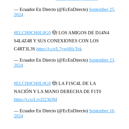
— Ecuador En Directo (@EcEnDirecto)
September 25,
2024
#ELCH0CH0L0G0
🤠| LOS AMIGOS DE D14N4
S4L4Z4R Y SUS CONEXIONES CON LOS
C4RT3L3S
https://t.co/L7vw6HcTek
— Ecuador En Directo (@EcEnDirecto)
September 23,
2024
#ELCH0CH0L0G0
🤠| LA F1SC4L DE LA
NACIÓN Y LA MANO DERECHA DE F1T0
https://t.co/LrvZl236JM
— Ecuador En Directo (@EcEnDirecto)
September 16,
2024