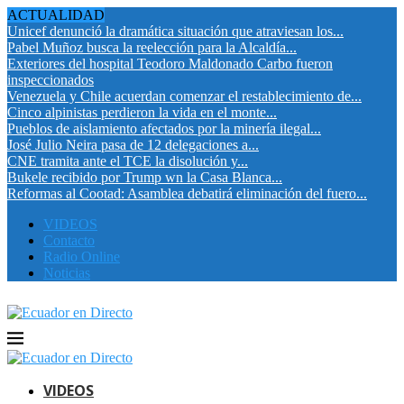
ACTUALIDAD
Unicef denunció la dramática situación que atraviesan los...
Pabel Muñoz busca la reelección para la Alcaldía...
Exteriores del hospital Teodoro Maldonado Carbo fueron
inspeccionados
Venezuela y Chile acuerdan comenzar el restablecimiento de...
Cinco alpinistas perdieron la vida en el monte...
Pueblos de aislamiento afectados por la minería ilegal...
José Julio Neira pasa de 12 delegaciones a...
CNE tramita ante el TCE la disolución y...
Bukele recibido por Trump wn la Casa Blanca...
Reformas al Cootad: Asamblea debatirá eliminación del fuero...
VIDEOS
Contacto
Radio Online
Noticias
VIDEOS