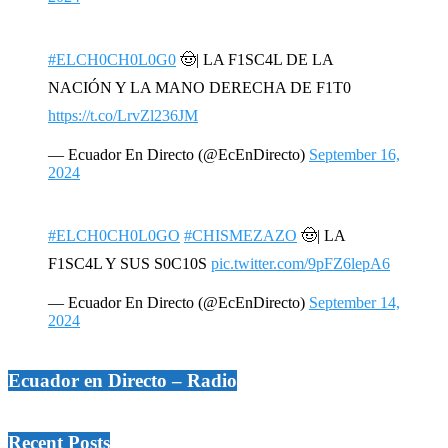
#ELCH0CH0L0G0
🤠| LA F1SC4L DE LA
NACIÓN Y LA MANO DERECHA DE F1T0
https://t.co/LrvZl236JM
— Ecuador En Directo (@EcEnDirecto)
September 16,
2024
#ELCH0CH0L0GO
#CHISMEZAZO
🤠| LA
F1SC4L Y SUS S0C10S
pic.twitter.com/9pFZ6lepA6
— Ecuador En Directo (@EcEnDirecto)
September 14,
2024
Ecuador en Directo – Radio
Recent Posts