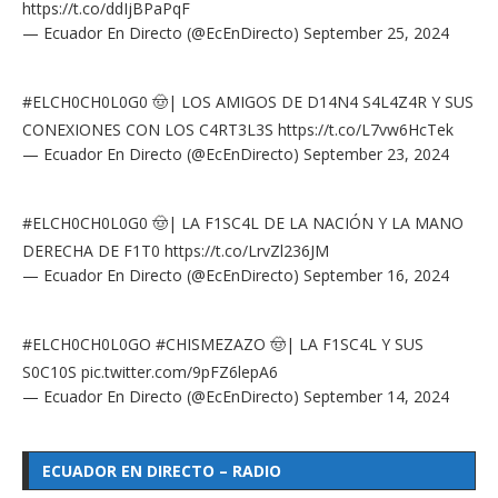
https://t.co/ddIjBPaPqF
— Ecuador En Directo (@EcEnDirecto)
September 25, 2024
#ELCH0CH0L0G0
🤠| LOS AMIGOS DE D14N4 S4L4Z4R Y SUS
CONEXIONES CON LOS C4RT3L3S
https://t.co/L7vw6HcTek
— Ecuador En Directo (@EcEnDirecto)
September 23, 2024
#ELCH0CH0L0G0
🤠| LA F1SC4L DE LA NACIÓN Y LA MANO
DERECHA DE F1T0
https://t.co/LrvZl236JM
— Ecuador En Directo (@EcEnDirecto)
September 16, 2024
#ELCH0CH0L0GO
#CHISMEZAZO
🤠| LA F1SC4L Y SUS
S0C10S
pic.twitter.com/9pFZ6lepA6
— Ecuador En Directo (@EcEnDirecto)
September 14, 2024
ECUADOR EN DIRECTO – RADIO