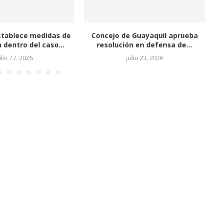
ejo de Guayaquil aprueba
Juegos mecánicos en el n
olución en defensa de...
Guayaquil fueron...
julio 23, 2026
julio 22, 2026