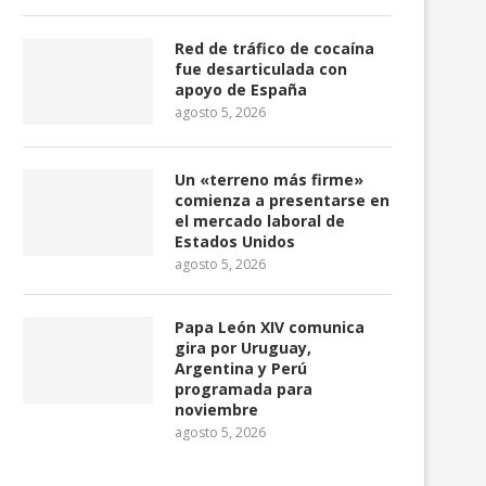
Red de tráfico de cocaína
fue desarticulada con
orte de
Paso elevado de la av. Del
apoyo de España
Bombero mejora...
agosto 5, 2026
julio 20, 2026
Un «terreno más firme»
comienza a presentarse en
el mercado laboral de
Estados Unidos
agosto 5, 2026
Papa León XIV comunica
gira por Uruguay,
Argentina y Perú
programada para
noviembre
agosto 5, 2026