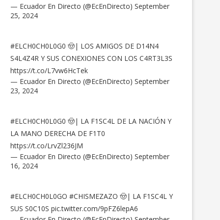
— Ecuador En Directo (@EcEnDirecto)
September
25, 2024
#ELCH0CH0L0G0
🤠| LOS AMIGOS DE D14N4
S4L4Z4R Y SUS CONEXIONES CON LOS C4RT3L3S
https://t.co/L7vw6HcTek
— Ecuador En Directo (@EcEnDirecto)
September
23, 2024
#ELCH0CH0L0G0
🤠| LA F1SC4L DE LA NACIÓN Y
LA MANO DERECHA DE F1T0
https://t.co/LrvZl236JM
— Ecuador En Directo (@EcEnDirecto)
September
16, 2024
#ELCH0CH0L0GO
#CHISMEZAZO
🤠| LA F1SC4L Y
SUS S0C10S
pic.twitter.com/9pFZ6lepA6
— Ecuador En Directo (@EcEnDirecto)
September