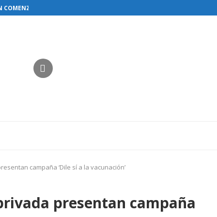
N COMENZAR EL RESTABLECIMIENTO DE...
resentan campaña ‘Dile sí a la vacunación’
privada presentan campaña