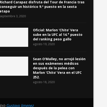
Richard Carapaz disfruta del Tour de Francia tras
conseguir un histórico 9.º puesto en la sexta
etapa
septiembre 3, 2020
Oficial: Marlon ‘Chito’ Vera
sube en la UFC al 14.° puesto
del ranking peso gallo
agosto 19, 2020
Sean O’Malley, no arrojó lesión
en sus exámenes médicos
después de la pelea con
Marlon ‘Chito’ Vera en el UFC
252.
agosto 18, 2020
 Web
Gustavo Jimenez