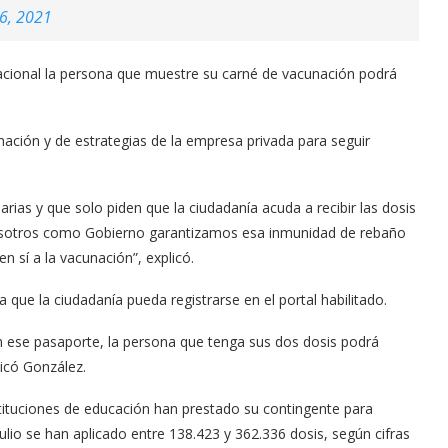
16, 2021
Nacional la persona que muestre su carné de vacunación podrá
nación y de estrategias de la empresa privada para seguir
ias y que solo piden que la ciudadanía acuda a recibir las dosis
“Nosotros como Gobierno garantizamos esa inmunidad de rebaño
n sí a la vacunación”, explicó.
a que la ciudadanía pueda registrarse en el portal habilitado.
n ese pasaporte, la persona que tenga sus dos dosis podrá
licó González.
stituciones de educación han prestado su contingente para
julio se han aplicado entre 138.423 y 362.336 dosis, según cifras