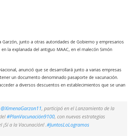
na Garzón, junto a otras autoridades de Gobierno y empresarios
”, en la explanada del antiguo MAAC, en el malecón Simón
Nacional, anunció que se desarrollará junto a varias empresas
á obtener un documento denominado pasaporte de vacunación.
 acceder a diversos descuentos en establecimientos que se unan
,
@XimenaGarzon11
, participó en el Lanzamiento de la
del
#PlanVacunación9100
, con nuevas estrategias
 ¡Sí a la Vacunación! .
#JuntosLoLogramos