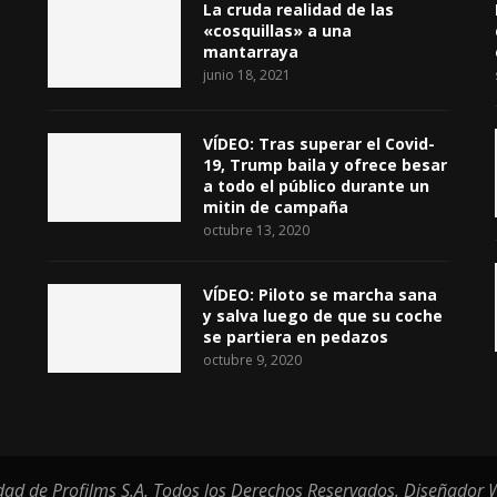
La cruda realidad de las
«cosquillas» a una
mantarraya
junio 18, 2021
VÍDEO: Tras superar el Covid-
19, Trump baila y ofrece besar
a todo el público durante un
mitin de campaña
octubre 13, 2020
VÍDEO: Piloto se marcha sana
y salva luego de que su coche
se partiera en pedazos
octubre 9, 2020
ad de Profilms S.A. Todos los Derechos Reservados. Diseñador