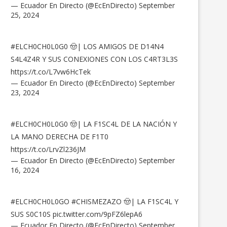
— Ecuador En Directo (@EcEnDirecto)
September
25, 2024
#ELCH0CH0L0G0
🤠| LOS AMIGOS DE D14N4
S4L4Z4R Y SUS CONEXIONES CON LOS C4RT3L3S
https://t.co/L7vw6HcTek
— Ecuador En Directo (@EcEnDirecto)
September
23, 2024
#ELCH0CH0L0G0
🤠| LA F1SC4L DE LA NACIÓN Y
LA MANO DERECHA DE F1T0
https://t.co/LrvZl236JM
— Ecuador En Directo (@EcEnDirecto)
September
16, 2024
#ELCH0CH0L0GO
#CHISMEZAZO
🤠| LA F1SC4L Y
SUS S0C10S
pic.twitter.com/9pFZ6lepA6
— Ecuador En Directo (@EcEnDirecto)
September