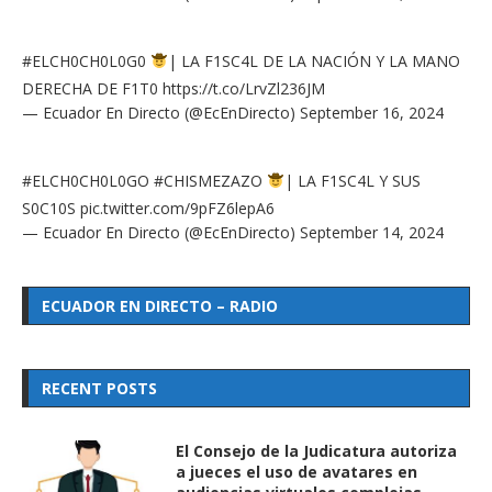
#ELCH0CH0L0G0
| LA F1SC4L DE LA NACIÓN Y LA MANO
DERECHA DE F1T0
https://t.co/LrvZl236JM
— Ecuador En Directo (@EcEnDirecto)
September 16, 2024
#ELCH0CH0L0GO
#CHISMEZAZO
| LA F1SC4L Y SUS
S0C10S
pic.twitter.com/9pFZ6lepA6
— Ecuador En Directo (@EcEnDirecto)
September 14, 2024
ECUADOR EN DIRECTO – RADIO
RECENT POSTS
El Consejo de la Judicatura autoriza
a jueces el uso de avatares en