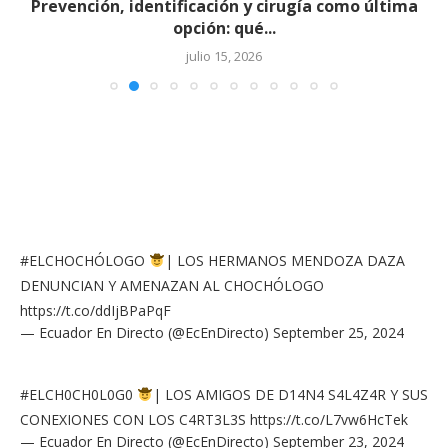
Prevención, identificación y cirugía como última
opción: qué...
julio 15, 2026
#ELCHOCHÓLOGO
| LOS HERMANOS MENDOZA DAZA
DENUNCIAN Y AMENAZAN AL CHOCHÓLOGO
https://t.co/ddIjBPaPqF
— Ecuador En Directo (@EcEnDirecto)
September 25, 2024
#ELCH0CH0L0G0
| LOS AMIGOS DE D14N4 S4L4Z4R Y SUS
CONEXIONES CON LOS C4RT3L3S
https://t.co/L7vw6HcTek
— Ecuador En Directo (@EcEnDirecto)
September 23, 2024